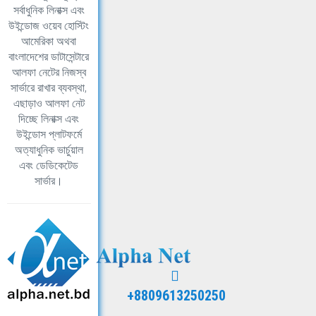
সর্বাধুনিক লিনাক্স এবং
উইন্ডোজ ওয়েব হোস্টিং
আমেরিকা অথবা
বাংলাদেশের ডাটাসেন্টারে
আলফা নেটের নিজস্ব
সার্ভারে রাখার ব্যবস্থা,
এছাড়াও আলফা নেট
দিচ্ছে লিনাক্স এবং
উইন্ডোস প্লাটফর্মে
অত্যাধুনিক ভার্চুয়াল
এবং ডেডিকেটেড
সার্ভার।
+8809613250250