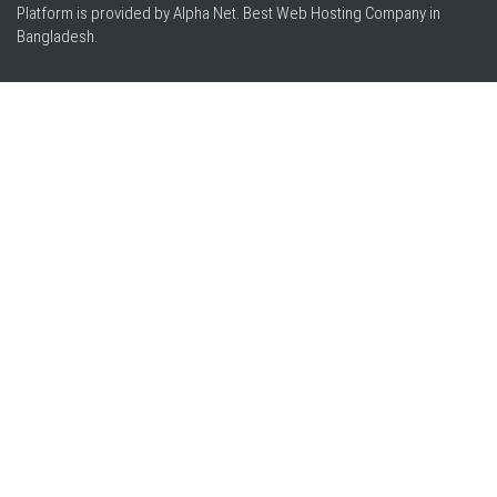
Platform is provided by Alpha Net. Best
Web Hosting Company in
Bangladesh
.