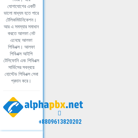
যোগাযোগের একটি
ভালো মাধ্যম হতে পারে
টেলিকমিউনিকেশন।
আর এ সমস্যার সমাধান
করতে আলফা নেট
এনেছে আলফা
পিবিএক্স। আলফা
পিবিএক্স আইপি
টেলিফোনি এবং পিবিএক্স
সার্ভিসের সবন্বয়ে
হোস্টেড পিবিএক্স সেবা
প্রদান করে।
+8809613820202