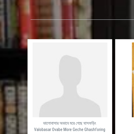
ভালোবাসার অভাবে মরে গেছে ঘাসফড়িং
Valobasar Ovabe More Geche Ghashforing