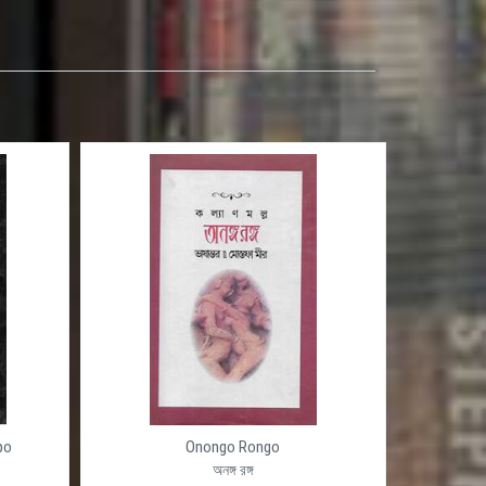
po
Onongo Rongo
অনঙ্গ রঙ্গ