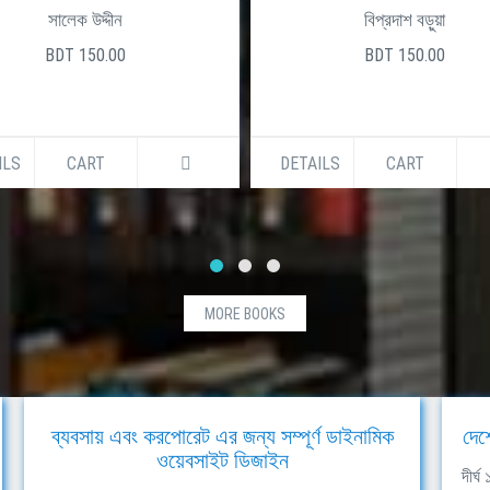
সালেক উদ্দীন
বিপ্রদাশ বড়ুয়া
BDT 150.00
BDT 150.00
ILS
CART
DETAILS
CART
MORE BOOKS
ব্যবসায় এবং করপোরেট এর জন্য সম্পূর্ণ ডাইনামিক
দেশ
ওয়েবসাইট ডিজাইন
দীর্