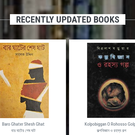
RECENTLY UPDATED BOOKS
Baro Ghater Shesh Ghat
Kolpobiggan O Rohosso Gol
বার ঘাটের শেষ ঘাট
কল্পবিজ্ঞান ও রহস্য গল্প