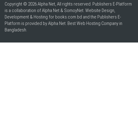
Copyright © 2026 Alpha Net, All rights reserved. Publishers E-Platform
is a collaboration of Alpha Net & SomoyNet.
Website Design
,
Development & Hosting for books.com.bd and the Publishers E-
Platform is provided by Alpha Net. Best
Web Hosting Company in
Bangladesh
.