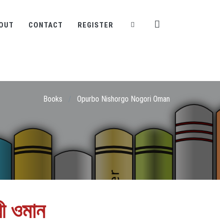
OUT
CONTACT
REGISTER
Books
/
Opurbo Nishorgo Nogori Oman
গরী ওমান