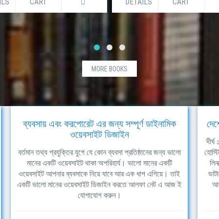
ILS
CART
DETAILS
CART
MORE BOOKS
ব্যবসায় এবং করপোরেট এর জন্য সম্পূর্ণ ডাইনামিক
দেশ
ওয়েবসাইট ডিজাইন
দীর্
বর্তমান তথ্য প্রযুক্তির যুগে যে কোন ব্যবসা প্রতিষ্ঠানের জন্য ভালো
হোস্ট
মানের একটি ওয়েবসাইট থাকা অপরিহার্য। ভালো মানের একটি
লিন
ওয়েবসাইট আপনার ব্যবসাকে নিয়ে যাবে আর এক ধাপ এগিয়ে। তাই
ডাটা
একটি ভালো মানের ওয়েবসাইট ডিজাইন করতে আলফা নেট এ আজ ই
আল
যোগাযোগ করুন।