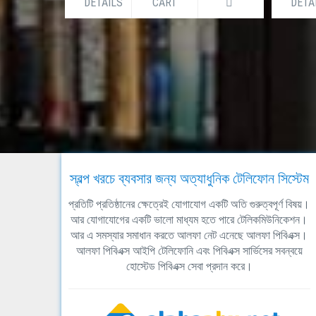
DETAILS
CART
DETA
স্বল্প খরচে ব্যবসার জন্য অত্যাধুনিক টেলিফোন সিস্টেম
প্রতিটি প্রতিষ্ঠানের ক্ষেত্রেই যোগাযোগ একটি অতি গুরুত্বপূর্ণ বিষয়।
আর যোগাযোগের একটি ভালো মাধ্যম হতে পারে টেলিকমিউনিকেশন।
আর এ সমস্যার সমাধান করতে আলফা নেট এনেছে আলফা পিবিএক্স।
আলফা পিবিএক্স আইপি টেলিফোনি এবং পিবিএক্স সার্ভিসের সবন্বয়ে
হোস্টেড পিবিএক্স সেবা প্রদান করে।