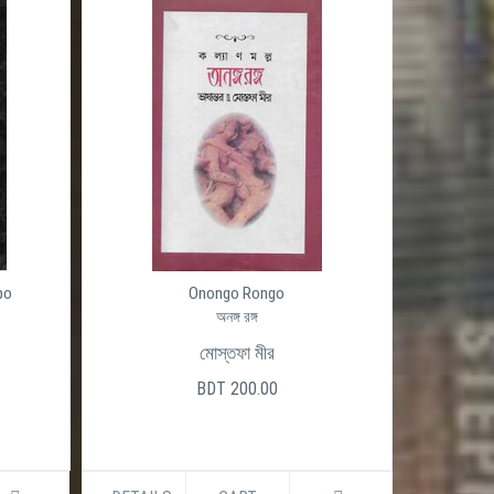
po
Onongo Rongo
অনঙ্গ রঙ্গ
মোস্তফা মীর
BDT 200.00