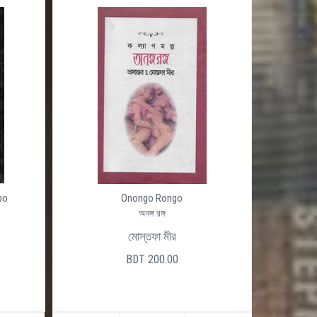
po
Onongo Rongo
অনঙ্গ রঙ্গ
মোস্তফা মীর
BDT 200.00