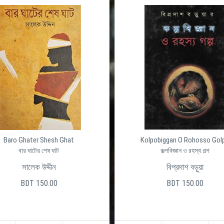
Baro Ghater Shesh Ghat
Kolpobiggan O Rohosso Gol
বার ঘাটের শেষ ঘাট
কল্পবিজ্ঞান ও রহস্য গল্প
সালেক উদ্দীন
বিপ্রদাশ বড়ুয়া
BDT 150.00
BDT 150.00