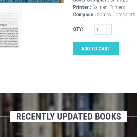
Printer :
Salmani Printers
Compose :
Somoy Computers
QTY:
ADD TO CART
RECENTLY UPDATED BOOKS