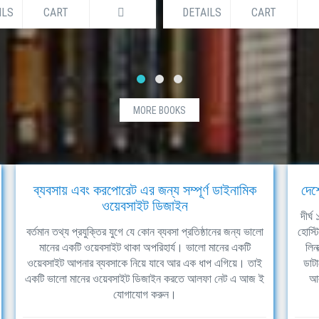
ILS
CART
DETAILS
CART
MORE BOOKS
ব্যবসায় এবং করপোরেট এর জন্য সম্পূর্ণ ডাইনামিক
দেশ
ওয়েবসাইট ডিজাইন
দীর্
বর্তমান তথ্য প্রযুক্তির যুগে যে কোন ব্যবসা প্রতিষ্ঠানের জন্য ভালো
হোস্ট
মানের একটি ওয়েবসাইট থাকা অপরিহার্য। ভালো মানের একটি
লিন
ওয়েবসাইট আপনার ব্যবসাকে নিয়ে যাবে আর এক ধাপ এগিয়ে। তাই
ডাটা
একটি ভালো মানের ওয়েবসাইট ডিজাইন করতে আলফা নেট এ আজ ই
আল
যোগাযোগ করুন।