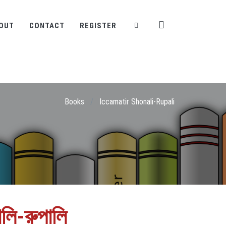
OUT
CONTACT
REGISTER
Books
/
Iccamatir Shonali-Rupali
লি-রুপালি