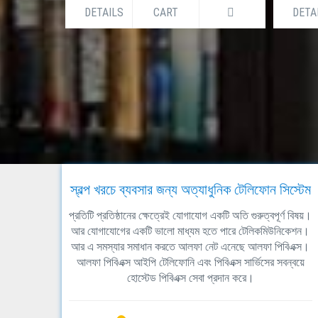
DETAILS
CART
DETA
স্বল্প খরচে ব্যবসার জন্য অত্যাধুনিক টেলিফোন সিস্টেম
প্রতিটি প্রতিষ্ঠানের ক্ষেত্রেই যোগাযোগ একটি অতি গুরুত্বপূর্ণ বিষয়।
আর যোগাযোগের একটি ভালো মাধ্যম হতে পারে টেলিকমিউনিকেশন।
আর এ সমস্যার সমাধান করতে আলফা নেট এনেছে আলফা পিবিএক্স।
আলফা পিবিএক্স আইপি টেলিফোনি এবং পিবিএক্স সার্ভিসের সবন্বয়ে
হোস্টেড পিবিএক্স সেবা প্রদান করে।