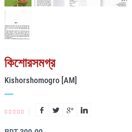
কিশোরসমগ্র
Kishorshomogro [AM]