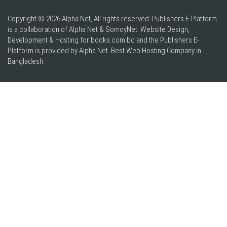
Copyright © 2026 Alpha Net, All rights reserved. Publishers E-Platform
is a collaboration of Alpha Net & SomoyNet.
Website Design
,
Development & Hosting for books.com.bd and the Publishers E-
Platform is provided by Alpha Net. Best
Web Hosting Company in
Bangladesh
.