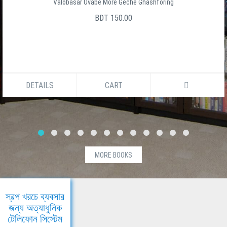
Valobasar Ovabe More Geche Ghashforing
BDT 150.00
DETAILS
CART
MORE BOOKS
স্বল্প খরচে ব্যবসার
জন্য অত্যাধুনিক
টেলিফোন সিস্টেম