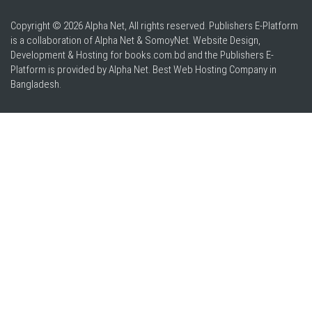
Copyright © 2026 Alpha Net, All rights reserved. Publishers E-Platform
is a collaboration of Alpha Net & SomoyNet.
Website Design
,
Development & Hosting for books.com.bd and the Publishers E-
Platform is provided by Alpha Net. Best
Web Hosting Company in
Bangladesh
.