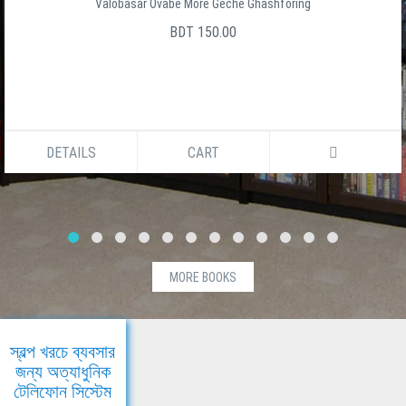
Valobasar Ovabe More Geche Ghashforing
BDT 150.00
DETAILS
CART
MORE BOOKS
স্বল্প খরচে ব্যবসার
জন্য অত্যাধুনিক
টেলিফোন সিস্টেম