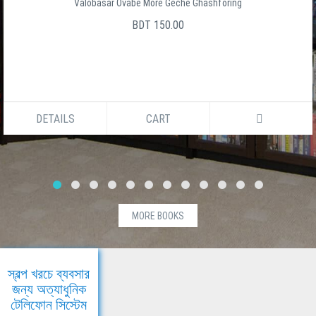
Valobasar Ovabe More Geche Ghashforing
BDT 150.00
DETAILS
CART
MORE BOOKS
স্বল্প খরচে ব্যবসার
জন্য অত্যাধুনিক
টেলিফোন সিস্টেম