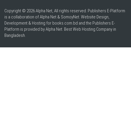
Copyright © 2026 Alpha Net, All rights reserved. Publishers E-Platform
is a collaboration of Alpha Net & SomoyNet.
Website Design
,
Development & Hosting for books.com.bd and the Publishers E-
Platform is provided by Alpha Net. Best
Web Hosting Company in
Bangladesh
.