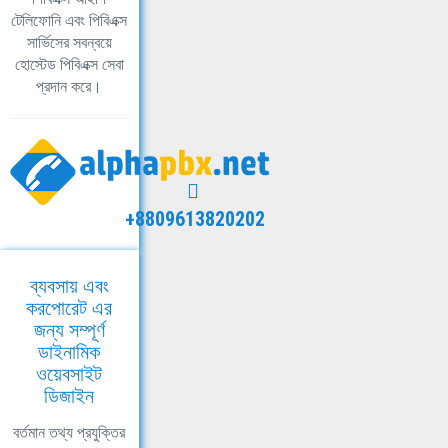
টেলিফোনি এবং পিবিএক্স
সার্ভিসের সবন্বয়ে
হোস্টেড পিবিএক্স সেবা
প্রদান করে।
+8809613820202
ব্যবসায় এবং
করপোরেট এর
জন্য সম্পূর্ণ
ডাইনামিক
ওয়েবসাইট
ডিজাইন
বর্তমান তথ্য প্রযুক্তির