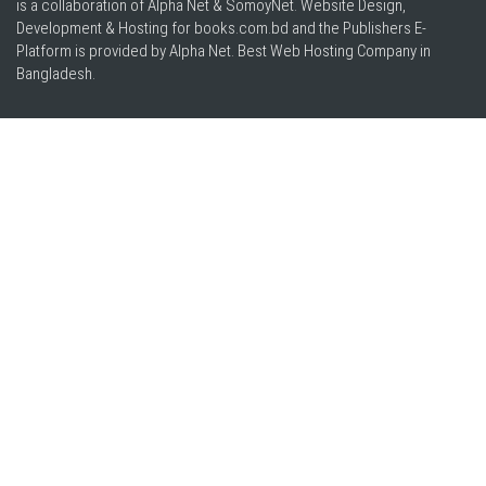
is a collaboration of Alpha Net & SomoyNet.
Website Design
,
Development & Hosting for books.com.bd and the Publishers E-
Platform is provided by Alpha Net. Best
Web Hosting Company in
Bangladesh
.