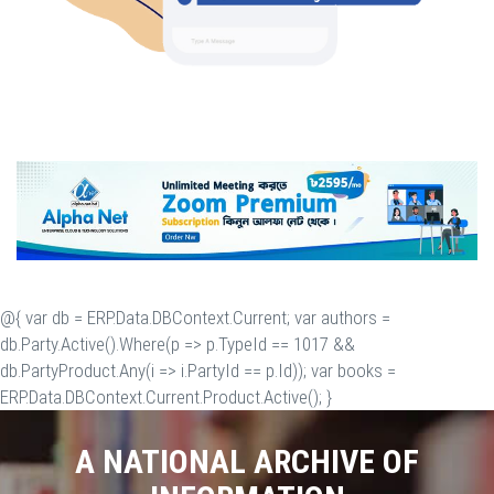
@{ var db = ERP.Data.DBContext.Current; var authors =
db.Party.Active().Where(p => p.TypeId == 1017 &&
db.PartyProduct.Any(i => i.PartyId == p.Id)); var books =
ERP.Data.DBContext.Current.Product.Active(); }
A NATIONAL ARCHIVE OF