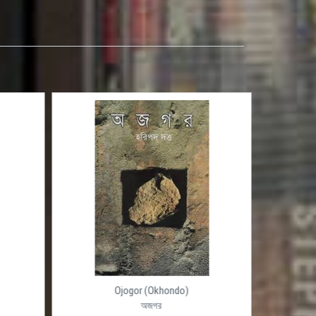
Ojogor (Okhondo)
অজগর