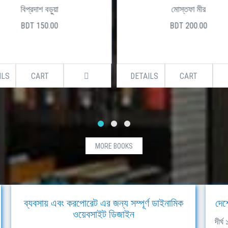
বিপ্রদাশ বড়ুয়া
মোস্তফা মীর
BDT 150.00
BDT 200.00
ILS
CART
DETAILS
CART
MORE BOOKS
ব্যবসায় এবং করপোরেট এর জন্য সম্পূর্ণ ডাইনামিক
দেশ
ওয়েবসাইট ডিজাইন
দীর্