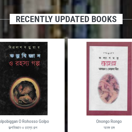
RECENTLY UPDATED BOOKS
olpobiggan O Rohosso Golpo
Onongo Rongo
কল্পবিজ্ঞান ও রহস্য গল্প
অনঙ্গ রঙ্গ