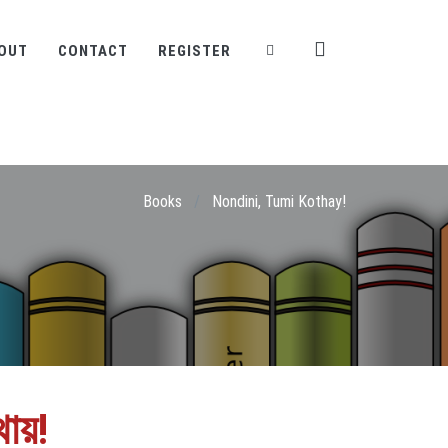
OUT
CONTACT
REGISTER
Books
/
Nondini, Tumi Kothay!
থায়!