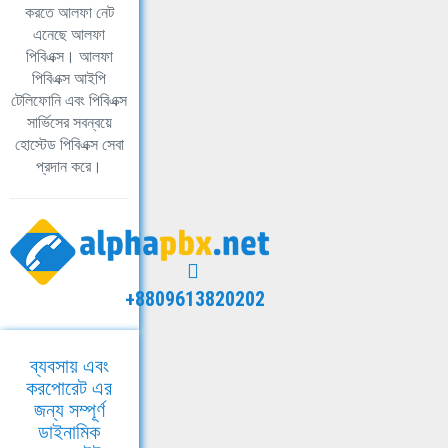
করতে আলফা নেট
এনেছে আলফা
পিবিএক্স। আলফা
পিবিএক্স আইপি
টেলিফোনি এবং পিবিএক্স
সার্ভিসের সবন্বয়ে
হোস্টেড পিবিএক্স সেবা
প্রদান করে।
+8809613820202
ব্যবসায় এবং
করপোরেট এর
জন্য সম্পূর্ণ
ডাইনামিক