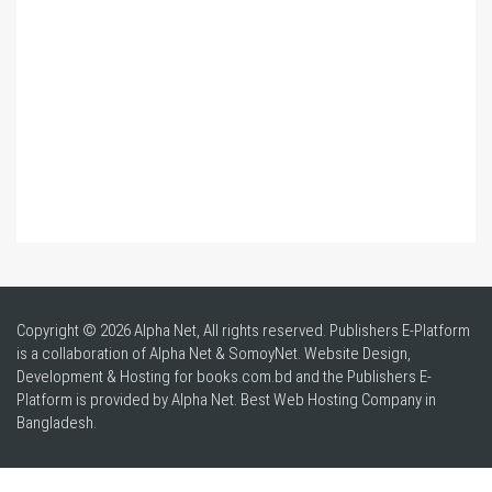
Copyright © 2026 Alpha Net, All rights reserved. Publishers E-Platform
is a collaboration of Alpha Net & SomoyNet.
Website Design
,
Development & Hosting for books.com.bd and the Publishers E-
Platform is provided by Alpha Net. Best
Web Hosting Company in
Bangladesh
.