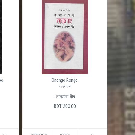
po
Onongo Rongo
অনঙ্গ রঙ্গ
মোস্তফা মীর
BDT 200.00