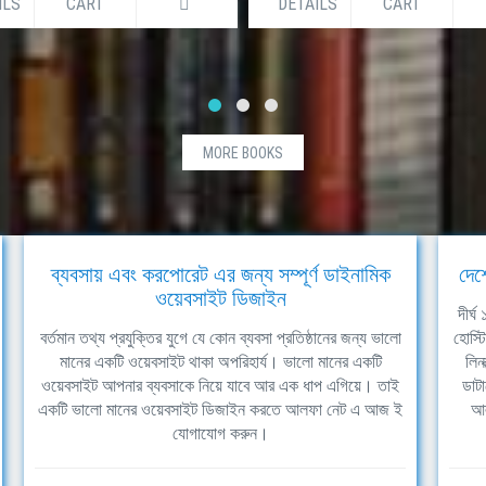
ILS
CART
DETAILS
CART
MORE BOOKS
ব্যবসায় এবং করপোরেট এর জন্য সম্পূর্ণ ডাইনামিক
দেশ
ওয়েবসাইট ডিজাইন
দীর্
বর্তমান তথ্য প্রযুক্তির যুগে যে কোন ব্যবসা প্রতিষ্ঠানের জন্য ভালো
হোস্ট
মানের একটি ওয়েবসাইট থাকা অপরিহার্য। ভালো মানের একটি
লিন
ওয়েবসাইট আপনার ব্যবসাকে নিয়ে যাবে আর এক ধাপ এগিয়ে। তাই
ডাটা
একটি ভালো মানের ওয়েবসাইট ডিজাইন করতে আলফা নেট এ আজ ই
আল
যোগাযোগ করুন।