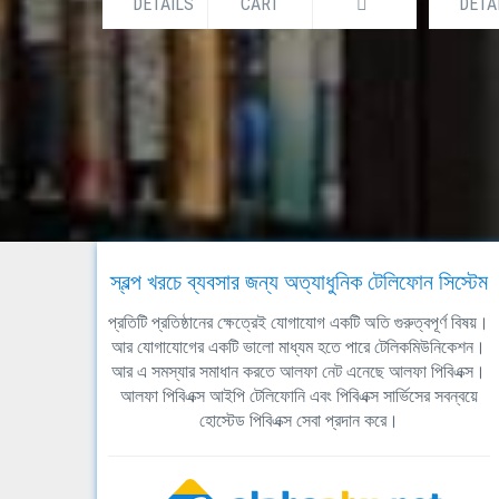
DETAILS
CART
DETA
স্বল্প খরচে ব্যবসার জন্য অত্যাধুনিক টেলিফোন সিস্টেম
প্রতিটি প্রতিষ্ঠানের ক্ষেত্রেই যোগাযোগ একটি অতি গুরুত্বপূর্ণ বিষয়।
আর যোগাযোগের একটি ভালো মাধ্যম হতে পারে টেলিকমিউনিকেশন।
আর এ সমস্যার সমাধান করতে আলফা নেট এনেছে আলফা পিবিএক্স।
আলফা পিবিএক্স আইপি টেলিফোনি এবং পিবিএক্স সার্ভিসের সবন্বয়ে
হোস্টেড পিবিএক্স সেবা প্রদান করে।