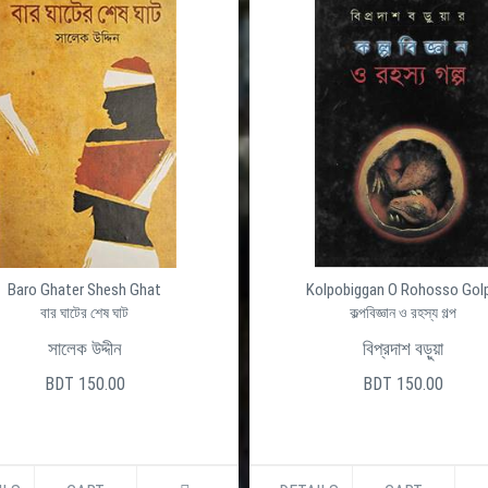
Baro Ghater Shesh Ghat
Kolpobiggan O Rohosso Gol
বার ঘাটের শেষ ঘাট
কল্পবিজ্ঞান ও রহস্য গল্প
সালেক উদ্দীন
বিপ্রদাশ বড়ুয়া
BDT 150.00
BDT 150.00