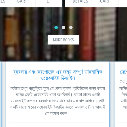
ILS
CART
DETAILS
CART
MORE BOOKS
ব্যবসায় এবং করপোরেট এর জন্য সম্পূর্ণ ডাইনামিক
দেশ
ওয়েবসাইট ডিজাইন
দীর্
বর্তমান তথ্য প্রযুক্তির যুগে যে কোন ব্যবসা প্রতিষ্ঠানের জন্য ভালো
হোস্ট
মানের একটি ওয়েবসাইট থাকা অপরিহার্য। ভালো মানের একটি
লিন
ওয়েবসাইট আপনার ব্যবসাকে নিয়ে যাবে আর এক ধাপ এগিয়ে। তাই
ডাটা
একটি ভালো মানের ওয়েবসাইট ডিজাইন করতে আলফা নেট এ আজ ই
আল
যোগাযোগ করুন।