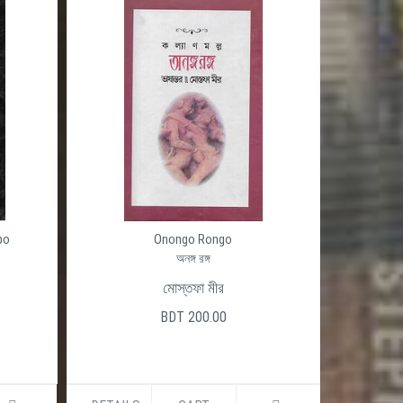
po
Onongo Rongo
অনঙ্গ রঙ্গ
মোস্তফা মীর
BDT 200.00