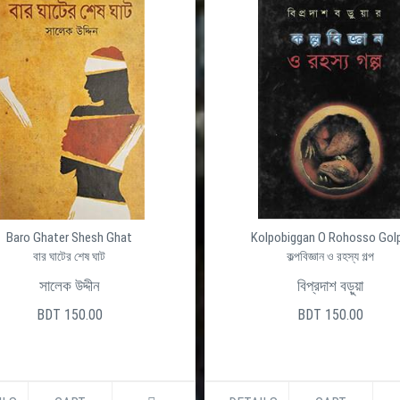
Baro Ghater Shesh Ghat
Kolpobiggan O Rohosso Gol
বার ঘাটের শেষ ঘাট
কল্পবিজ্ঞান ও রহস্য গল্প
সালেক উদ্দীন
বিপ্রদাশ বড়ুয়া
BDT 150.00
BDT 150.00