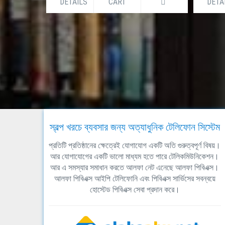
DETAILS
CART
DETA
স্বল্প খরচে ব্যবসার জন্য অত্যাধুনিক টেলিফোন সিস্টেম
প্রতিটি প্রতিষ্ঠানের ক্ষেত্রেই যোগাযোগ একটি অতি গুরুত্বপূর্ণ বিষয়।
আর যোগাযোগের একটি ভালো মাধ্যম হতে পারে টেলিকমিউনিকেশন।
আর এ সমস্যার সমাধান করতে আলফা নেট এনেছে আলফা পিবিএক্স।
আলফা পিবিএক্স আইপি টেলিফোনি এবং পিবিএক্স সার্ভিসের সবন্বয়ে
হোস্টেড পিবিএক্স সেবা প্রদান করে।