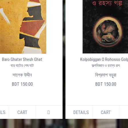
Baro Ghater Shesh Ghat
Kolpobiggan O Rohosso Gol
বার ঘাটের শেষ ঘাট
কল্পবিজ্ঞান ও রহস্য গল্প
সালেক উদ্দীন
বিপ্রদাশ বড়ুয়া
BDT 150.00
BDT 150.00
ILS
CART
DETAILS
CART