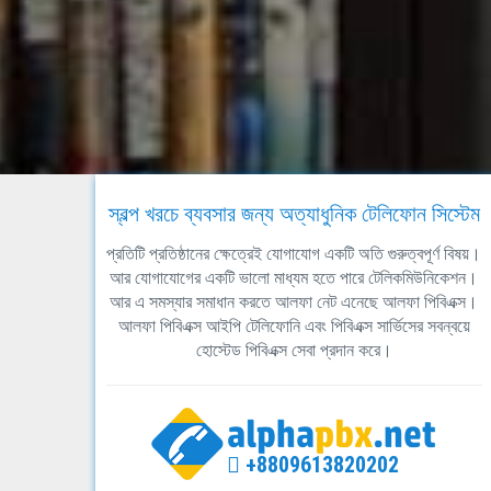
স্বল্প খরচে ব্যবসার জন্য অত্যাধুনিক টেলিফোন সিস্টেম
প্রতিটি প্রতিষ্ঠানের ক্ষেত্রেই যোগাযোগ একটি অতি গুরুত্বপূর্ণ বিষয়।
আর যোগাযোগের একটি ভালো মাধ্যম হতে পারে টেলিকমিউনিকেশন।
আর এ সমস্যার সমাধান করতে আলফা নেট এনেছে আলফা পিবিএক্স।
আলফা পিবিএক্স আইপি টেলিফোনি এবং পিবিএক্স সার্ভিসের সবন্বয়ে
হোস্টেড পিবিএক্স সেবা প্রদান করে।
+8809613820202