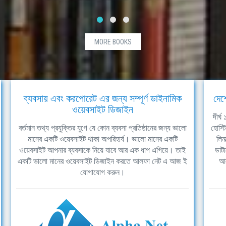
MORE BOOKS
ব্যবসায় এবং করপোরেট এর জন্য সম্পূর্ণ ডাইনামিক
দেশ
ওয়েবসাইট ডিজাইন
দীর্
বর্তমান তথ্য প্রযুক্তির যুগে যে কোন ব্যবসা প্রতিষ্ঠানের জন্য ভালো
হোস্ট
মানের একটি ওয়েবসাইট থাকা অপরিহার্য। ভালো মানের একটি
লিন
ওয়েবসাইট আপনার ব্যবসাকে নিয়ে যাবে আর এক ধাপ এগিয়ে। তাই
ডাটা
একটি ভালো মানের ওয়েবসাইট ডিজাইন করতে আলফা নেট এ আজ ই
আল
যোগাযোগ করুন।