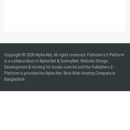
Copyright © 2026 Alpha Net, All rights reserved. Publishers E-Platform
is a collaboration of Alpha Net & SomoyNet.
Website Design
,
Development & Hosting for books.com.bd and the Publishers E-
Platform is provided by Alpha Net. Best
Web Hosting Company in
Bangladesh
.