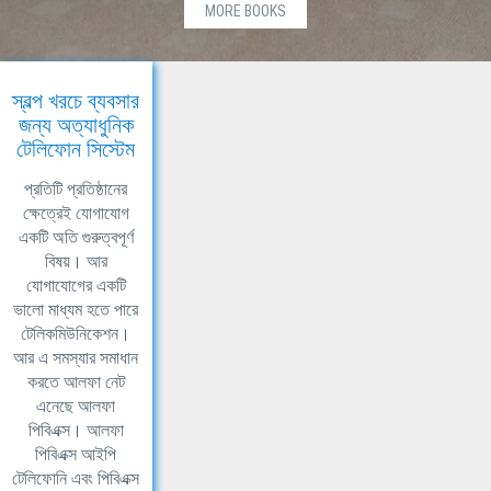
MORE BOOKS
স্বল্প খরচে ব্যবসার
জন্য অত্যাধুনিক
টেলিফোন সিস্টেম
প্রতিটি প্রতিষ্ঠানের
ক্ষেত্রেই যোগাযোগ
একটি অতি গুরুত্বপূর্ণ
বিষয়। আর
যোগাযোগের একটি
ভালো মাধ্যম হতে পারে
টেলিকমিউনিকেশন।
আর এ সমস্যার সমাধান
করতে আলফা নেট
এনেছে আলফা
পিবিএক্স। আলফা
পিবিএক্স আইপি
টেলিফোনি এবং পিবিএক্স