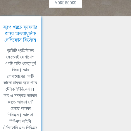
MORE BOOKS
স্বল্প খরচে ব্যবসার
জন্য অত্যাধুনিক
টেলিফোন সিস্টেম
প্রতিটি প্রতিষ্ঠানের
ক্ষেত্রেই যোগাযোগ
একটি অতি গুরুত্বপূর্ণ
বিষয়। আর
যোগাযোগের একটি
ভালো মাধ্যম হতে পারে
টেলিকমিউনিকেশন।
আর এ সমস্যার সমাধান
করতে আলফা নেট
এনেছে আলফা
পিবিএক্স। আলফা
পিবিএক্স আইপি
টেলিফোনি এবং পিবিএক্স