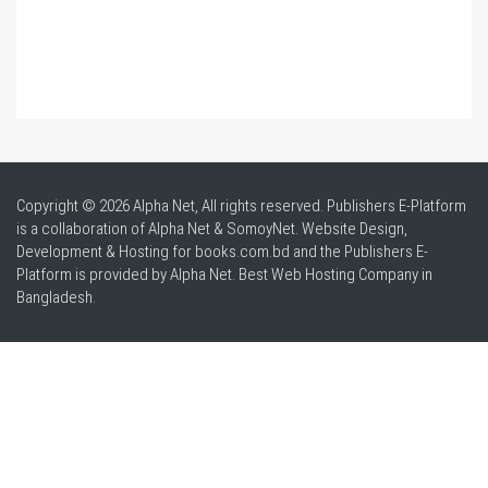
Copyright © 2026 Alpha Net, All rights reserved. Publishers E-Platform
is a collaboration of Alpha Net & SomoyNet.
Website Design
,
Development & Hosting for books.com.bd and the Publishers E-
Platform is provided by Alpha Net. Best
Web Hosting Company in
Bangladesh
.