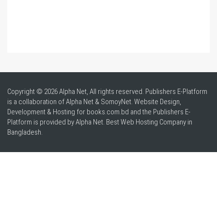
Copyright © 2026 Alpha Net, All rights reserved. Publishers E-Platform
is a collaboration of Alpha Net & SomoyNet.
Website Design
,
Development & Hosting for books.com.bd and the Publishers E-
Platform is provided by Alpha Net. Best
Web Hosting Company in
Bangladesh
.