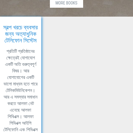
MORE BOOKS
স্বল্প খরচে ব্যবসার
জন্য অত্যাধুনিক
টেলিফোন সিস্টেম
প্রতিটি প্রতিষ্ঠানের
ক্ষেত্রেই যোগাযোগ
একটি অতি গুরুত্বপূর্ণ
বিষয়। আর
যোগাযোগের একটি
ভালো মাধ্যম হতে পারে
টেলিকমিউনিকেশন।
আর এ সমস্যার সমাধান
করতে আলফা নেট
এনেছে আলফা
পিবিএক্স। আলফা
পিবিএক্স আইপি
টেলিফোনি এবং পিবিএক্স