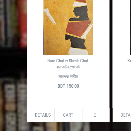
সফড়িং
Baro Ghater Shesh Ghat
K
hashforing
বার ঘাটের শেষ ঘাট
সালেক উদ্দীন
BDT 150.00
DETAILS
CART
DETA