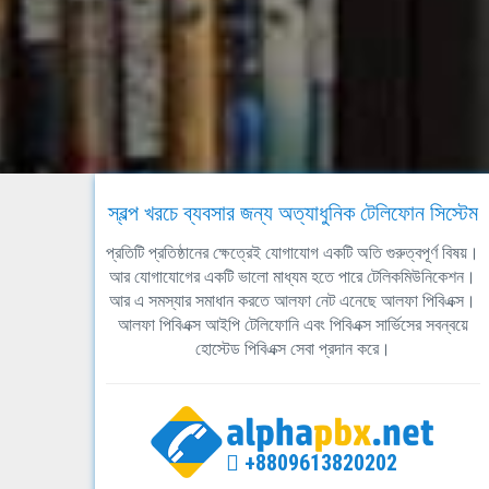
স্বল্প খরচে ব্যবসার জন্য অত্যাধুনিক টেলিফোন সিস্টেম
প্রতিটি প্রতিষ্ঠানের ক্ষেত্রেই যোগাযোগ একটি অতি গুরুত্বপূর্ণ বিষয়।
আর যোগাযোগের একটি ভালো মাধ্যম হতে পারে টেলিকমিউনিকেশন।
আর এ সমস্যার সমাধান করতে আলফা নেট এনেছে আলফা পিবিএক্স।
আলফা পিবিএক্স আইপি টেলিফোনি এবং পিবিএক্স সার্ভিসের সবন্বয়ে
হোস্টেড পিবিএক্স সেবা প্রদান করে।
+8809613820202