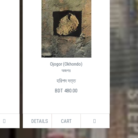
Ojogor (Okhondo)
অজগর
হরিপদ দত্ত
BDT 480.00
DETAILS
CART
DETAILS