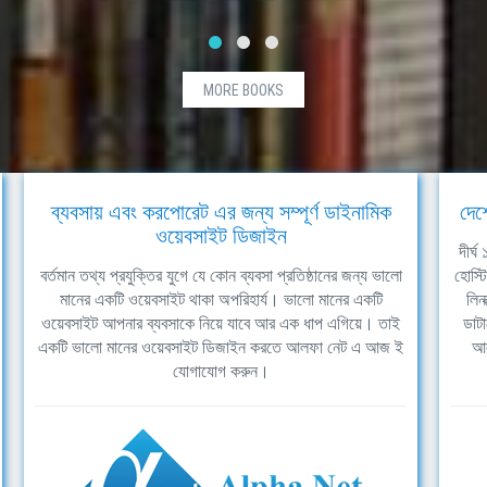
MORE BOOKS
ব্যবসায় এবং করপোরেট এর জন্য সম্পূর্ণ ডাইনামিক
দেশ
ওয়েবসাইট ডিজাইন
দীর্
বর্তমান তথ্য প্রযুক্তির যুগে যে কোন ব্যবসা প্রতিষ্ঠানের জন্য ভালো
হোস্ট
মানের একটি ওয়েবসাইট থাকা অপরিহার্য। ভালো মানের একটি
লিন
ওয়েবসাইট আপনার ব্যবসাকে নিয়ে যাবে আর এক ধাপ এগিয়ে। তাই
ডাটা
একটি ভালো মানের ওয়েবসাইট ডিজাইন করতে আলফা নেট এ আজ ই
আল
যোগাযোগ করুন।