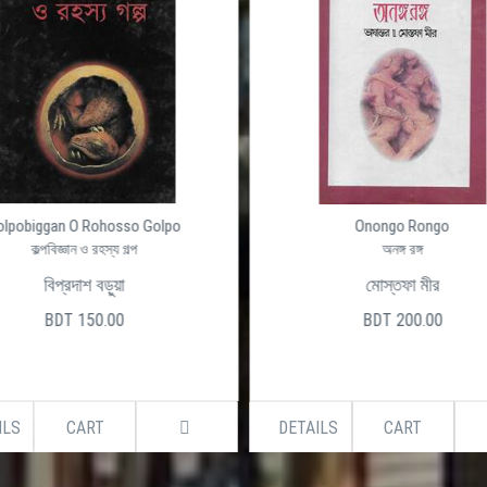
olpobiggan O Rohosso Golpo
Onongo Rongo
কল্পবিজ্ঞান ও রহস্য গল্প
অনঙ্গ রঙ্গ
বিপ্রদাশ বড়ুয়া
মোস্তফা মীর
BDT 150.00
BDT 200.00
ILS
CART
DETAILS
CART