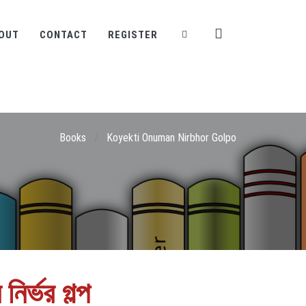
OUT
CONTACT
REGISTER
Books
/
Koyekti Onuman Nirbhor Golpo
ির্ভর গল্প