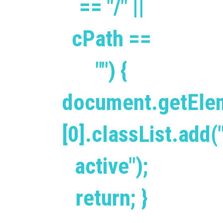
== "/" ||
cPath ==
"") {
document.getEle
[0].classList.add(
active");
return; }