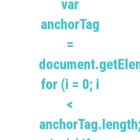
var
anchorTag
=
document.getEle
for (i = 0; i
<
anchorTag.length