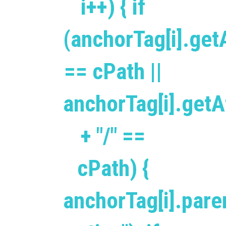
i++) { if
(anchorTag[i].getA
== cPath ||
anchorTag[i].getAt
+ "/" ==
cPath) {
anchorTag[i].pare