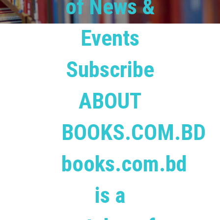
of News &
Events
Subscribe
ABOUT
BOOKS.COM.BD
books.com.bd
is a