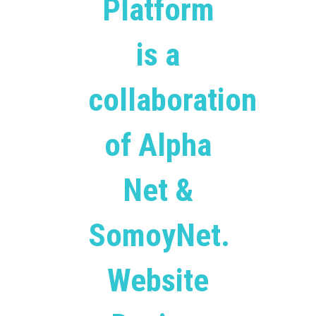
Platform
is a
collaboration
of Alpha
Net &
SomoyNet.
Website