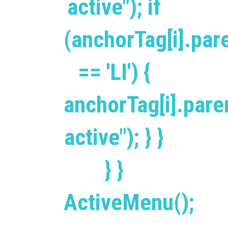
active"); if
(anchorTag[i].pa
== 'LI') {
anchorTag[i].par
active"); } }
} }
ActiveMenu();