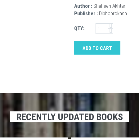
Author :
Shaheen Akhtar
Publisher :
Dibboprokash
QTY:
ADD TO CART
RECENTLY UPDATED BOOKS