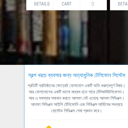
DETAILS
CART
DETA
স্বল্প খরচে ব্যবসার জন্য অত্যাধুনিক টেলিফোন সিস্টেম
প্রতিটি প্রতিষ্ঠানের ক্ষেত্রেই যোগাযোগ একটি অতি গুরুত্বপূর্ণ বিষয়।
আর যোগাযোগের একটি ভালো মাধ্যম হতে পারে টেলিকমিউনিকেশন।
আর এ সমস্যার সমাধান করতে আলফা নেট এনেছে আলফা পিবিএক্স।
আলফা পিবিএক্স আইপি টেলিফোনি এবং পিবিএক্স সার্ভিসের সবন্বয়ে
হোস্টেড পিবিএক্স সেবা প্রদান করে।