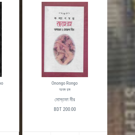
Ojogor (Okhondo)
অজগর
হরিপদ দত্ত
BDT 480.00