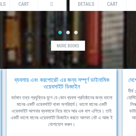
ILS
CART
DETAILS
CART
MORE BOOKS
ব্যবসায় এবং করপোরেট এর জন্য সম্পূর্ণ ডাইনামিক
দেশ
ওয়েবসাইট ডিজাইন
দীর্
বর্তমান তথ্য প্রযুক্তির যুগে যে কোন ব্যবসা প্রতিষ্ঠানের জন্য ভালো
হোস্ট
মানের একটি ওয়েবসাইট থাকা অপরিহার্য। ভালো মানের একটি
লিন
ওয়েবসাইট আপনার ব্যবসাকে নিয়ে যাবে আর এক ধাপ এগিয়ে। তাই
ডাটা
একটি ভালো মানের ওয়েবসাইট ডিজাইন করতে আলফা নেট এ আজ ই
আল
যোগাযোগ করুন।