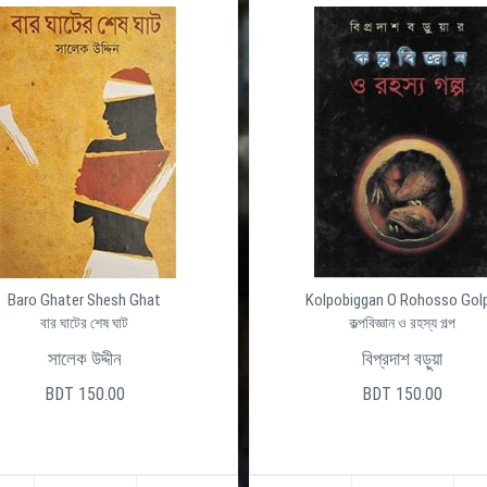
olpobiggan O Rohosso Golpo
Onongo Rongo
কল্পবিজ্ঞান ও রহস্য গল্প
অনঙ্গ রঙ্গ
বিপ্রদাশ বড়ুয়া
মোস্তফা মীর
BDT 150.00
BDT 200.00