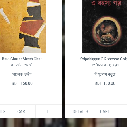
Baro Ghater Shesh Ghat
Kolpobiggan O Rohosso Gol
বার ঘাটের শেষ ঘাট
কল্পবিজ্ঞান ও রহস্য গল্প
সালেক উদ্দীন
বিপ্রদাশ বড়ুয়া
BDT 150.00
BDT 150.00
ILS
CART
DETAILS
CART