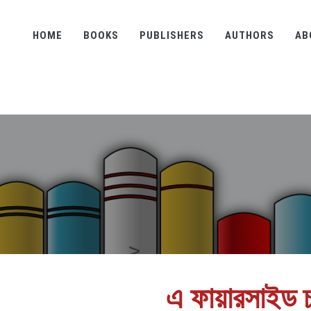
HOME
BOOKS
PUBLISHERS
AUTHORS
AB
এ ফায়ারসাইড চ্