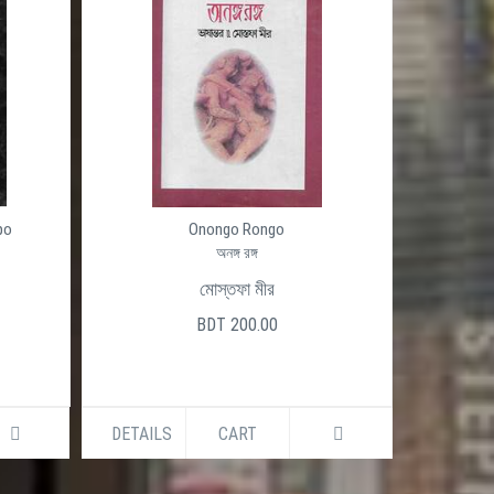
po
Onongo Rongo
অনঙ্গ রঙ্গ
মোস্তফা মীর
BDT 200.00
DETAILS
CART
DETAILS