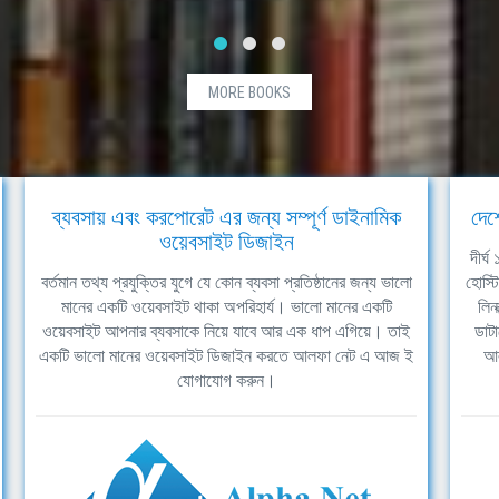
MORE BOOKS
ব্যবসায় এবং করপোরেট এর জন্য সম্পূর্ণ ডাইনামিক
দেশ
ওয়েবসাইট ডিজাইন
দীর্
বর্তমান তথ্য প্রযুক্তির যুগে যে কোন ব্যবসা প্রতিষ্ঠানের জন্য ভালো
হোস্ট
মানের একটি ওয়েবসাইট থাকা অপরিহার্য। ভালো মানের একটি
লিন
ওয়েবসাইট আপনার ব্যবসাকে নিয়ে যাবে আর এক ধাপ এগিয়ে। তাই
ডাটা
একটি ভালো মানের ওয়েবসাইট ডিজাইন করতে আলফা নেট এ আজ ই
আল
যোগাযোগ করুন।