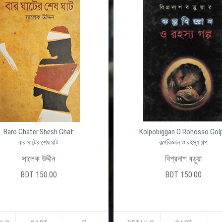
Baro Ghater Shesh Ghat
Kolpobiggan O Rohosso Gol
বার ঘাটের শেষ ঘাট
কল্পবিজ্ঞান ও রহস্য গল্প
সালেক উদ্দীন
বিপ্রদাশ বড়ুয়া
BDT 150.00
BDT 150.00