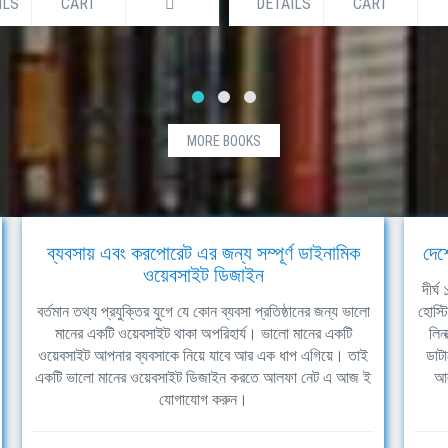
ILS
CART
DETAILS
CART
MORE BOOKS
ব্যবসায় এবং করপোরেট এর জন্য সম্পূর্ণ ডাইনামিক
দেশ
ওয়েবসাইট ডিজাইন
দীর্
বর্তমান তথ্য প্রযুক্তির যুগে যে কোন ব্যবসা প্রতিষ্ঠানের জন্য ভালো
হোস্ট
মানের একটি ওয়েবসাইট থাকা অপরিহার্য। ভালো মানের একটি
লিন
ওয়েবসাইট আপনার ব্যবসাকে নিয়ে যাবে আর এক ধাপ এগিয়ে। তাই
ডাটা
একটি ভালো মানের ওয়েবসাইট ডিজাইন করতে আলফা নেট এ আজ ই
আল
যোগাযোগ করুন।