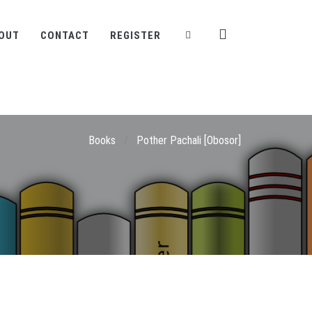
OUT
CONTACT
REGISTER
Books
/
Pother Pachali [Obosor]