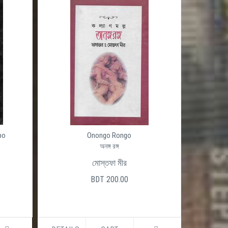
po
Onongo Rongo
অনঙ্গ রঙ্গ
মোস্তফা মীর
BDT 200.00