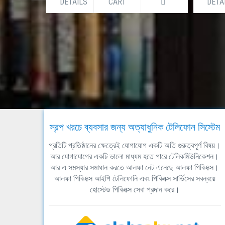
DETAILS
CART
DETA
স্বল্প খরচে ব্যবসার জন্য অত্যাধুনিক টেলিফোন সিস্টেম
প্রতিটি প্রতিষ্ঠানের ক্ষেত্রেই যোগাযোগ একটি অতি গুরুত্বপূর্ণ বিষয়।
আর যোগাযোগের একটি ভালো মাধ্যম হতে পারে টেলিকমিউনিকেশন।
আর এ সমস্যার সমাধান করতে আলফা নেট এনেছে আলফা পিবিএক্স।
আলফা পিবিএক্স আইপি টেলিফোনি এবং পিবিএক্স সার্ভিসের সবন্বয়ে
হোস্টেড পিবিএক্স সেবা প্রদান করে।