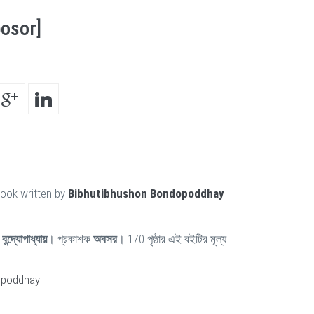
bosor]
book written by
Bibhutibhushon Bondopoddhay
ন্দ্যোপাধ্যায়
। প্রকাশক
অবসর
। 170 পৃষ্ঠার এই বইটির মূল্য
opoddhay