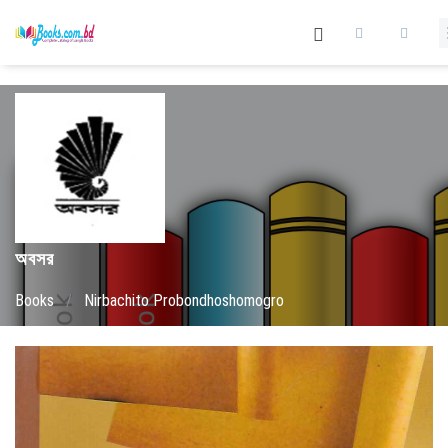
অবসর
Books
/
Nirbachito Probondhoshomogro