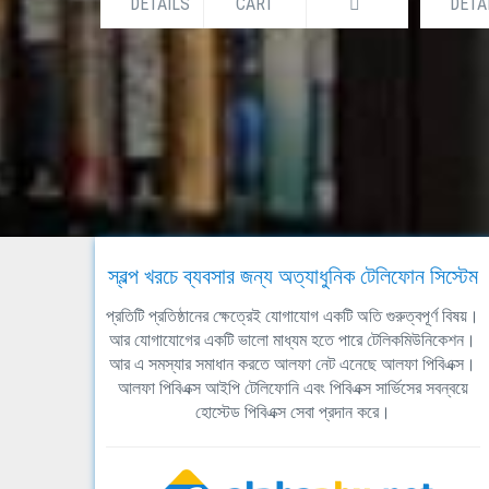
DETAILS
CART
DETA
স্বল্প খরচে ব্যবসার জন্য অত্যাধুনিক টেলিফোন সিস্টেম
প্রতিটি প্রতিষ্ঠানের ক্ষেত্রেই যোগাযোগ একটি অতি গুরুত্বপূর্ণ বিষয়।
আর যোগাযোগের একটি ভালো মাধ্যম হতে পারে টেলিকমিউনিকেশন।
আর এ সমস্যার সমাধান করতে আলফা নেট এনেছে আলফা পিবিএক্স।
আলফা পিবিএক্স আইপি টেলিফোনি এবং পিবিএক্স সার্ভিসের সবন্বয়ে
হোস্টেড পিবিএক্স সেবা প্রদান করে।