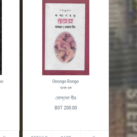
po
Onongo Rongo
অনঙ্গ রঙ্গ
মোস্তফা মীর
BDT 200.00