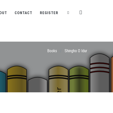
OUT
CONTACT
REGISTER
Books
/
Shingho O Idur