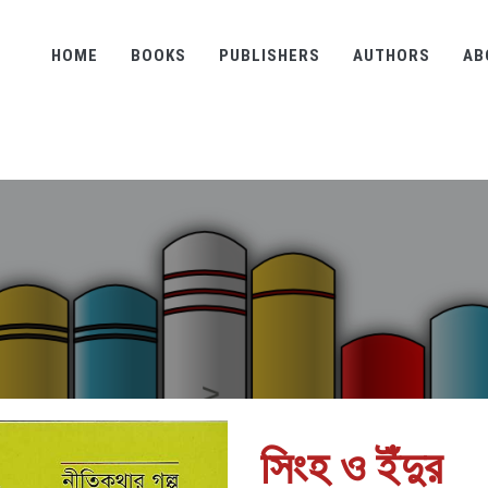
HOME
BOOKS
PUBLISHERS
AUTHORS
AB
সিংহ ও ইঁদুর