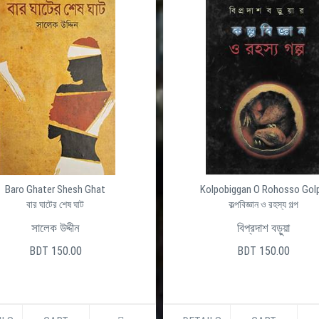
Baro Ghater Shesh Ghat
Kolpobiggan O Rohosso Gol
বার ঘাটের শেষ ঘাট
কল্পবিজ্ঞান ও রহস্য গল্প
সালেক উদ্দীন
বিপ্রদাশ বড়ুয়া
BDT 150.00
BDT 150.00