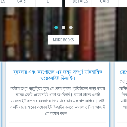
ILS
CART
DETAILS
CART
MORE BOOKS
ব্যবসায় এবং করপোরেট এর জন্য সম্পূর্ণ ডাইনামিক
দেশ
ওয়েবসাইট ডিজাইন
দীর্
বর্তমান তথ্য প্রযুক্তির যুগে যে কোন ব্যবসা প্রতিষ্ঠানের জন্য ভালো
হোস্ট
মানের একটি ওয়েবসাইট থাকা অপরিহার্য। ভালো মানের একটি
লিন
ওয়েবসাইট আপনার ব্যবসাকে নিয়ে যাবে আর এক ধাপ এগিয়ে। তাই
ডাটা
একটি ভালো মানের ওয়েবসাইট ডিজাইন করতে আলফা নেট এ আজ ই
আল
যোগাযোগ করুন।