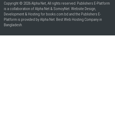
Copyright © 2026 Alpha Net, All rights reserved. Publishers E-Platform
is a collaboration of Alpha Net & SomoyNet.
Website Design
,
Development & Hosting for books.com.bd and the Publishers E-
Platform is provided by Alpha Net. Best
Web Hosting Company in
Bangladesh
.