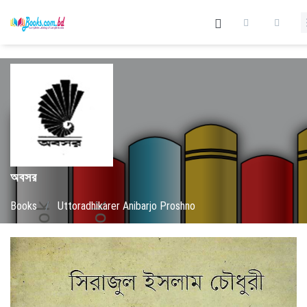
অবসর
Books
/
Uttoradhikarer Anibarjo Proshno