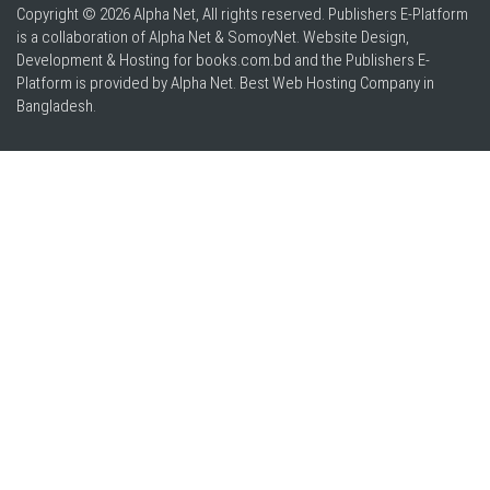
Copyright © 2026 Alpha Net, All rights reserved. Publishers E-Platform
is a collaboration of Alpha Net & SomoyNet.
Website Design
,
Development & Hosting for books.com.bd and the Publishers E-
Platform is provided by Alpha Net. Best
Web Hosting Company in
Bangladesh
.