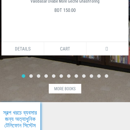
Valobasar Ovabe More Geche Ghashforing
BDT 150.00
DETAILS
CART
MORE BOOKS
স্বল্প খরচে ব্যবসার
জন্য অত্যাধুনিক
টেলিফোন সিস্টেম