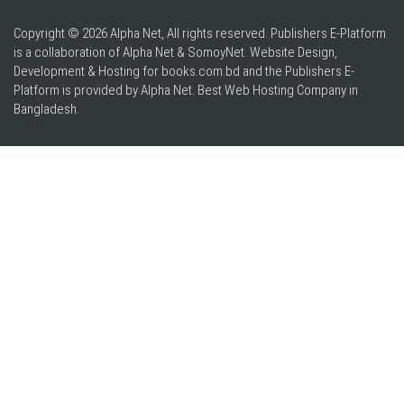
Copyright © 2026 Alpha Net, All rights reserved. Publishers E-Platform
is a collaboration of Alpha Net & SomoyNet.
Website Design
,
Development & Hosting for books.com.bd and the Publishers E-
Platform is provided by Alpha Net. Best
Web Hosting Company in
Bangladesh
.