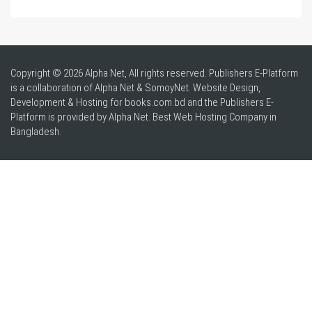
Copyright © 2026 Alpha Net, All rights reserved. Publishers E-Platform
is a collaboration of Alpha Net & SomoyNet.
Website Design
,
Development & Hosting for books.com.bd and the Publishers E-
Platform is provided by Alpha Net. Best
Web Hosting Company in
Bangladesh
.