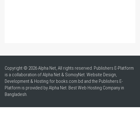
Copyright © 2026 Alpha Net, All rights reserved. Publishers E-Platform
is a collaboration of Alpha Net & SomoyNet.
Website Design
,
Development & Hosting for books.com.bd and the Publishers E-
Platform is provided by Alpha Net. Best
Web Hosting Company in
Bangladesh
.