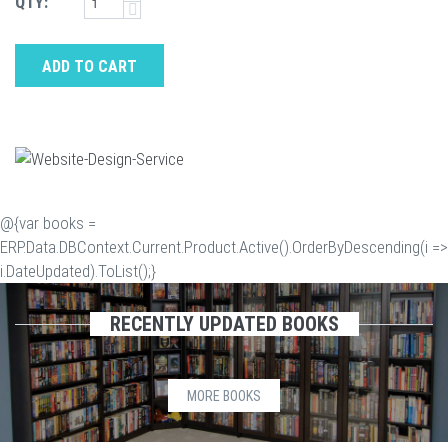
QTY:
ADD TO CART
@{var books =
ERP.Data.DBContext.Current.Product.Active().OrderByDescending(i =>
i.DateUpdated).ToList();}
RECENTLY UPDATED BOOKS
MORE BOOKS