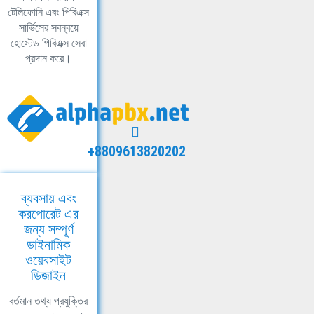
টেলিফোনি এবং পিবিএক্স
সার্ভিসের সবন্বয়ে
হোস্টেড পিবিএক্স সেবা
প্রদান করে।
+8809613820202
ব্যবসায় এবং
করপোরেট এর
জন্য সম্পূর্ণ
ডাইনামিক
ওয়েবসাইট
ডিজাইন
বর্তমান তথ্য প্রযুক্তির