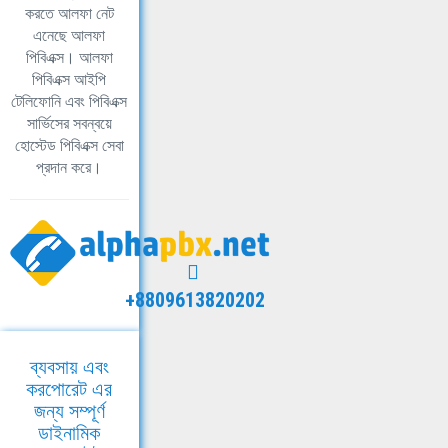
করতে আলফা নেট
এনেছে আলফা
পিবিএক্স। আলফা
পিবিএক্স আইপি
টেলিফোনি এবং পিবিএক্স
সার্ভিসের সবন্বয়ে
হোস্টেড পিবিএক্স সেবা
প্রদান করে।
+8809613820202
ব্যবসায় এবং
করপোরেট এর
জন্য সম্পূর্ণ
ডাইনামিক