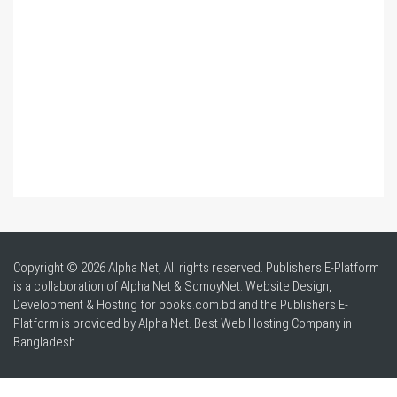
Copyright © 2026 Alpha Net, All rights reserved. Publishers E-Platform
is a collaboration of Alpha Net & SomoyNet.
Website Design
,
Development & Hosting for books.com.bd and the Publishers E-
Platform is provided by Alpha Net. Best
Web Hosting Company in
Bangladesh
.