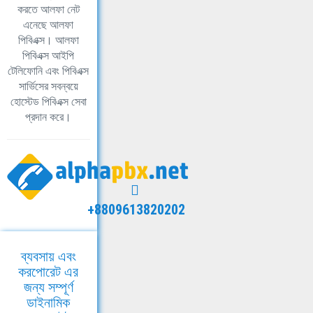
করতে আলফা নেট
এনেছে আলফা
পিবিএক্স। আলফা
পিবিএক্স আইপি
টেলিফোনি এবং পিবিএক্স
সার্ভিসের সবন্বয়ে
হোস্টেড পিবিএক্স সেবা
প্রদান করে।
+8809613820202
ব্যবসায় এবং
করপোরেট এর
জন্য সম্পূর্ণ
ডাইনামিক