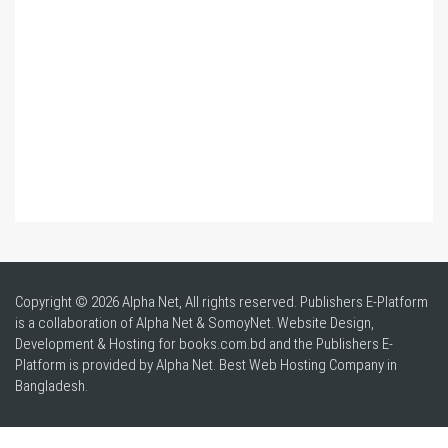
Copyright © 2026 Alpha Net, All rights reserved. Publishers E-Platform
is a collaboration of Alpha Net & SomoyNet.
Website Design
,
Development & Hosting for books.com.bd and the Publishers E-
Platform is provided by Alpha Net. Best
Web Hosting Company in
Bangladesh
.