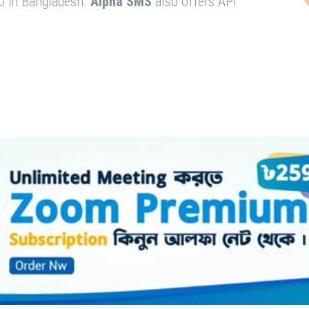
O in Bangladesh.
Alpha SMS
also offers API