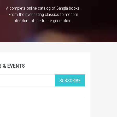
A complete online catalog of Bangla books.
From the everlasting classics to modern
literature of the future generation.
S & EVENTS
SUBSCRIBE