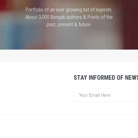
Portfolio of an ever growing list of legends.
About 3,000 Bengali authors & Poets of the
past, present & future.
STAY INFORMED OF NEW