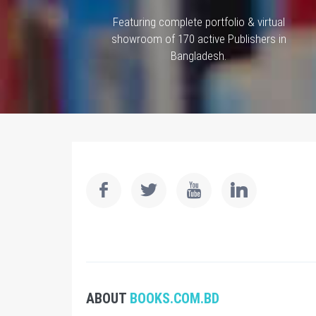
Featuring complete portfolio & virtual
showroom of 170 active Publishers in
Bangladesh.
ABOUT
BOOKS.COM.BD