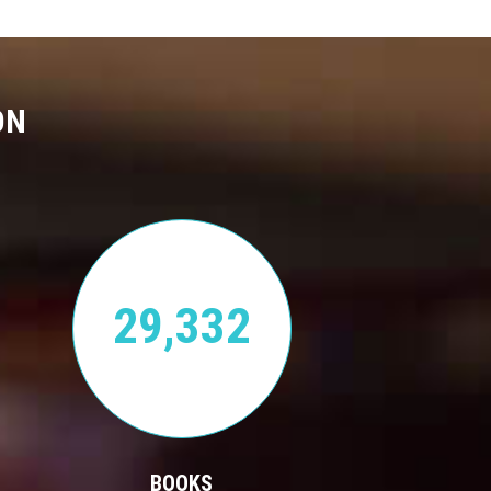
ON
29,332
BOOKS