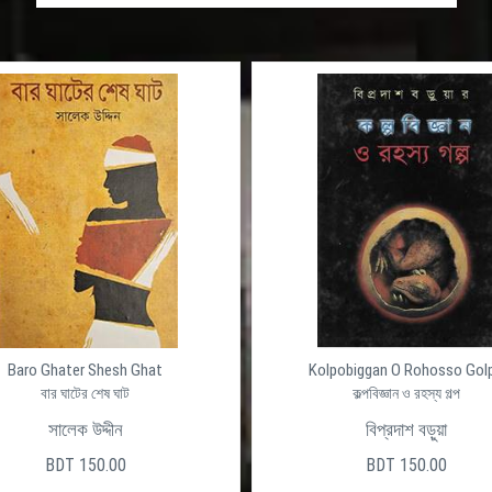
Baro Ghater Shesh Ghat
Kolpobiggan O Rohosso Gol
বার ঘাটের শেষ ঘাট
কল্পবিজ্ঞান ও রহস্য গল্প
সালেক উদ্দীন
বিপ্রদাশ বড়ুয়া
BDT 150.00
BDT 150.00