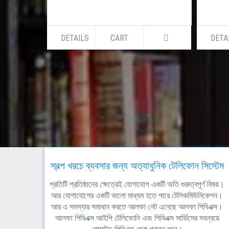
DETAILS
CART
DETA
স্বল্প খরচে ব্যবসার জন্য অত্যাধুনিক টেলিফোন সিস্টেম
প্রতিটি প্রতিষ্ঠানের ক্ষেত্রেই যোগাযোগ একটি অতি গুরুত্বপূর্ণ বিষয়।
আর যোগাযোগের একটি ভালো মাধ্যম হতে পারে টেলিকমিউনিকেশন।
আর এ সমস্যার সমাধান করতে আলফা নেট এনেছে আলফা পিবিএক্স।
আলফা পিবিএক্স আইপি টেলিফোনি এবং পিবিএক্স সার্ভিসের সবন্বয়ে