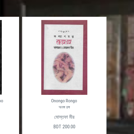
po
Onongo Rongo
অনঙ্গ রঙ্গ
মোস্তফা মীর
BDT 200.00