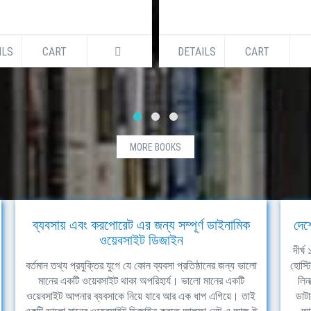
ILS
CART
DETAILS
CART
MORE BOOKS
ব্যবসায় এবং করপোরেট এর জন্য সম্পূর্ণ ডাইনামিক
দেশ
ওয়েবসাইট ডিজাইন
দীর্
বর্তমান তথ্য প্রযুক্তির যুগে যে কোন ব্যবসা প্রতিষ্ঠানের জন্য ভালো
হোস্ট
মানের একটি ওয়েবসাইট থাকা অপরিহার্য। ভালো মানের একটি
লিন
ওয়েবসাইট আপনার ব্যবসাকে নিয়ে যাবে আর এক ধাপ এগিয়ে। তাই
ডাটা