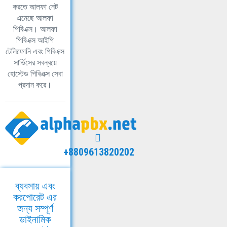
করতে আলফা নেট
এনেছে আলফা
পিবিএক্স। আলফা
পিবিএক্স আইপি
টেলিফোনি এবং পিবিএক্স
সার্ভিসের সবন্বয়ে
হোস্টেড পিবিএক্স সেবা
প্রদান করে।
+8809613820202
ব্যবসায় এবং
করপোরেট এর
জন্য সম্পূর্ণ
ডাইনামিক