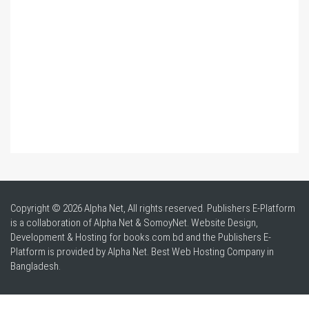
Copyright © 2026 Alpha Net, All rights reserved. Publishers E-Platform
is a collaboration of Alpha Net & SomoyNet.
Website Design
,
Development & Hosting for books.com.bd and the Publishers E-
Platform is provided by Alpha Net. Best
Web Hosting Company in
Bangladesh
.