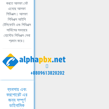
করতে আলফা নেট
এনেছে আলফা
পিবিএক্স। আলফা
পিবিএক্স আইপি
টেলিফোনি এবং পিবিএক্স
সার্ভিসের সবন্বয়ে
হোস্টেড পিবিএক্স সেবা
প্রদান করে।
+8809613820202
ব্যবসায় এবং
করপোরেট এর
জন্য সম্পূর্ণ
ডাইনামিক