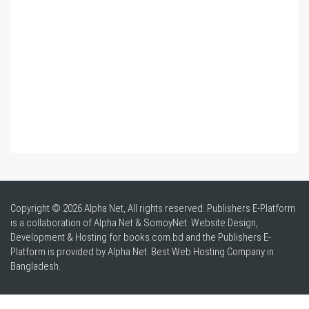
Copyright © 2026 Alpha Net, All rights reserved. Publishers E-Platform
is a collaboration of Alpha Net & SomoyNet.
Website Design
,
Development & Hosting for books.com.bd and the Publishers E-
Platform is provided by Alpha Net. Best
Web Hosting Company in
Bangladesh
.