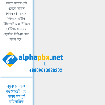
করতে আলফা নেট
এনেছে আলফা
পিবিএক্স। আলফা
পিবিএক্স আইপি
টেলিফোনি এবং পিবিএক্স
সার্ভিসের সবন্বয়ে
হোস্টেড পিবিএক্স সেবা
প্রদান করে।
+8809613820202
ব্যবসায় এবং
করপোরেট এর
জন্য সম্পূর্ণ
ডাইনামিক