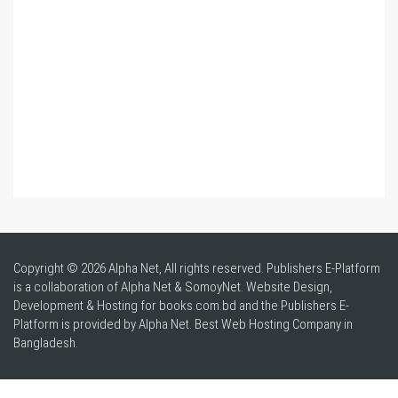
Copyright © 2026 Alpha Net, All rights reserved. Publishers E-Platform
is a collaboration of Alpha Net & SomoyNet.
Website Design
,
Development & Hosting for books.com.bd and the Publishers E-
Platform is provided by Alpha Net. Best
Web Hosting Company in
Bangladesh
.