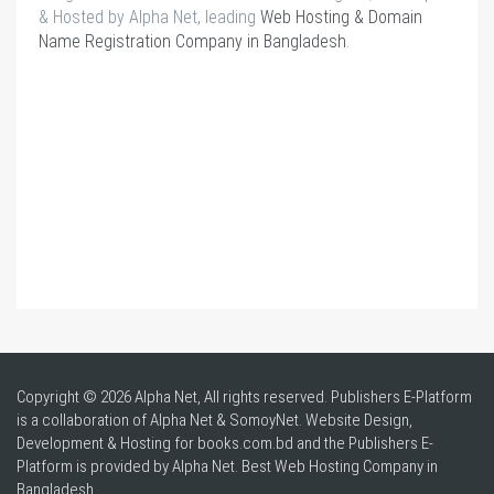
& Hosted by Alpha Net, leading
Web Hosting & Domain
Name Registration Company in Bangladesh
.
Copyright © 2026 Alpha Net, All rights reserved. Publishers E-Platform
is a collaboration of Alpha Net & SomoyNet.
Website Design
,
Development & Hosting for books.com.bd and the Publishers E-
Platform is provided by Alpha Net. Best
Web Hosting Company in
Bangladesh
.