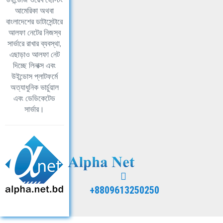
আমেরিকা অথবা
বাংলাদেশের ডাটাসেন্টারে
আলফা নেটের নিজস্ব
সার্ভারে রাখার ব্যবস্থা,
এছাড়াও আলফা নেট
দিচ্ছে লিনাক্স এবং
উইন্ডোস প্লাটফর্মে
অত্যাধুনিক ভার্চুয়াল
এবং ডেডিকেটেড
সার্ভার।
+8809613250250