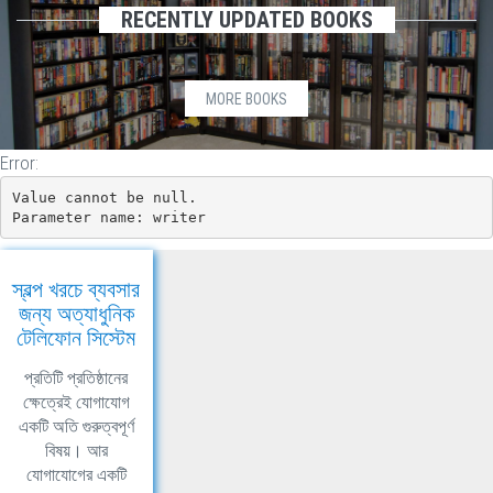
RECENTLY UPDATED BOOKS
MORE BOOKS
Error:
Value cannot be null.

Parameter name: writer
স্বল্প খরচে ব্যবসার
জন্য অত্যাধুনিক
টেলিফোন সিস্টেম
প্রতিটি প্রতিষ্ঠানের
ক্ষেত্রেই যোগাযোগ
একটি অতি গুরুত্বপূর্ণ
বিষয়। আর
যোগাযোগের একটি