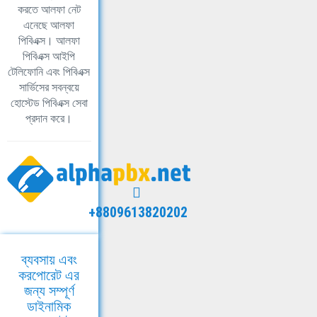
করতে আলফা নেট
এনেছে আলফা
পিবিএক্স। আলফা
পিবিএক্স আইপি
টেলিফোনি এবং পিবিএক্স
সার্ভিসের সবন্বয়ে
হোস্টেড পিবিএক্স সেবা
প্রদান করে।
+8809613820202
ব্যবসায় এবং
করপোরেট এর
জন্য সম্পূর্ণ
ডাইনামিক