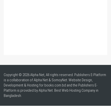
Copyright © 2026 Alpha Net, All rights reserved. Publishers E-Platform
is a collaboration of Alpha Net & SomoyNet.
Website Design
,
Development & Hosting for books.com.bd and the Publishers E-
Platform is provided by Alpha Net. Best
Web Hosting Company in
Bangladesh
.