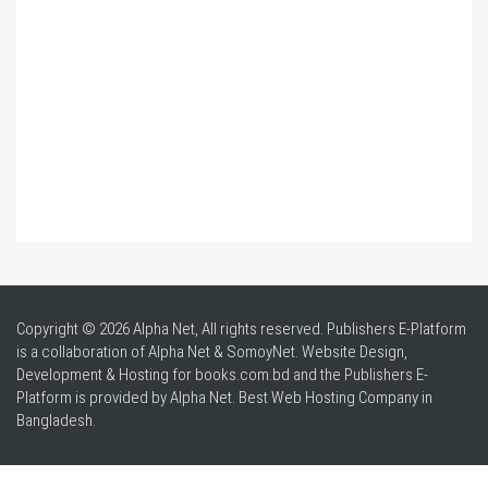
Copyright © 2026 Alpha Net, All rights reserved. Publishers E-Platform
is a collaboration of Alpha Net & SomoyNet.
Website Design
,
Development & Hosting for books.com.bd and the Publishers E-
Platform is provided by Alpha Net. Best
Web Hosting Company in
Bangladesh
.