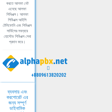
করতে আলফা নেট
এনেছে আলফা
পিবিএক্স। আলফা
পিবিএক্স আইপি
টেলিফোনি এবং পিবিএক্স
সার্ভিসের সবন্বয়ে
হোস্টেড পিবিএক্স সেবা
প্রদান করে।
+8809613820202
ব্যবসায় এবং
করপোরেট এর
জন্য সম্পূর্ণ
ডাইনামিক