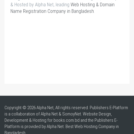
& Hosted by Alpha Net, leading
Web Hosting & Domain
Name Registration Company in Bangladesh
.
Copyright © 2026 Alpha Net, All rights reserved. Publishers E-Platform
is a collaboration of Alpha Net & SomoyNet.
Website Design
,
Development & Hosting for books.com.bd and the Publishers E-
Platform is provided by Alpha Net. Best
Web Hosting Company in
Bangladesh
.