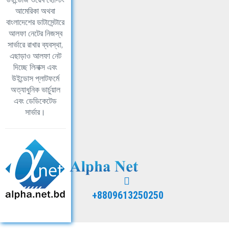
আমেরিকা অথবা
বাংলাদেশের ডাটাসেন্টারে
আলফা নেটের নিজস্ব
সার্ভারে রাখার ব্যবস্থা,
এছাড়াও আলফা নেট
দিচ্ছে লিনাক্স এবং
উইন্ডোস প্লাটফর্মে
অত্যাধুনিক ভার্চুয়াল
এবং ডেডিকেটেড
সার্ভার।
+8809613250250