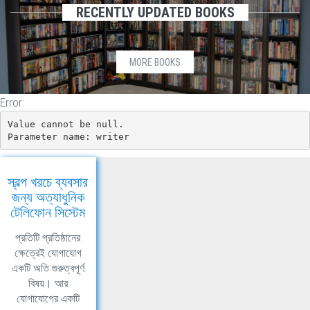
RECENTLY UPDATED BOOKS
MORE BOOKS
Error:
Value cannot be null.

Parameter name: writer
স্বল্প খরচে ব্যবসার
জন্য অত্যাধুনিক
টেলিফোন সিস্টেম
প্রতিটি প্রতিষ্ঠানের
ক্ষেত্রেই যোগাযোগ
একটি অতি গুরুত্বপূর্ণ
বিষয়। আর
যোগাযোগের একটি