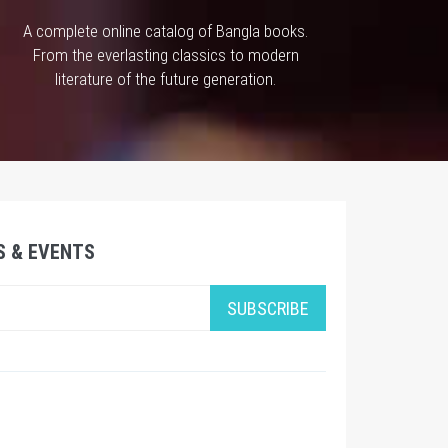
A complete online catalog of Bangla books.
From the everlasting classics to modern
literature of the future generation.
S & EVENTS
SUBSCRIBE