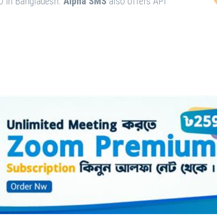
O in Bangladesh.
Alpha SMS
also offers API