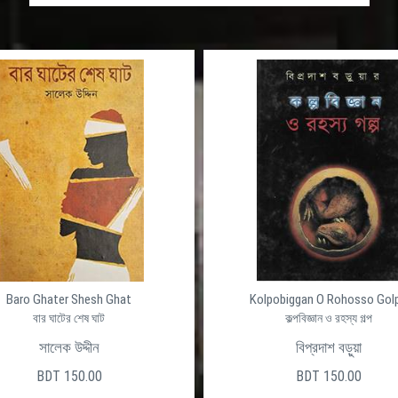
Baro Ghater Shesh Ghat
Kolpobiggan O Rohosso Gol
বার ঘাটের শেষ ঘাট
কল্পবিজ্ঞান ও রহস্য গল্প
সালেক উদ্দীন
বিপ্রদাশ বড়ুয়া
BDT 150.00
BDT 150.00