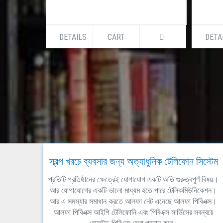
DETAILS
CART
DETA
স্বল্প খরচে ব্যবসার জন্য অত্যাধুনিক টেলিফোন সিস্টেম
প্রতিটি প্রতিষ্ঠানের ক্ষেত্রেই যোগাযোগ একটি অতি গুরুত্বপূর্ণ বিষয়।
আর যোগাযোগের একটি ভালো মাধ্যম হতে পারে টেলিকমিউনিকেশন।
আর এ সমস্যার সমাধান করতে আলফা নেট এনেছে আলফা পিবিএক্স।
আলফা পিবিএক্স আইপি টেলিফোনি এবং পিবিএক্স সার্ভিসের সবন্বয়ে