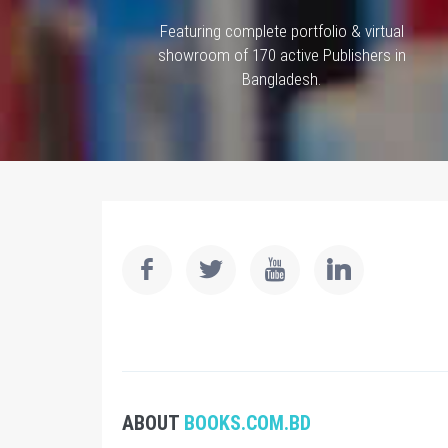
Featuring complete portfolio & virtual
showroom of 170 active Publishers in
Bangladesh.
ABOUT
BOOKS.COM.BD