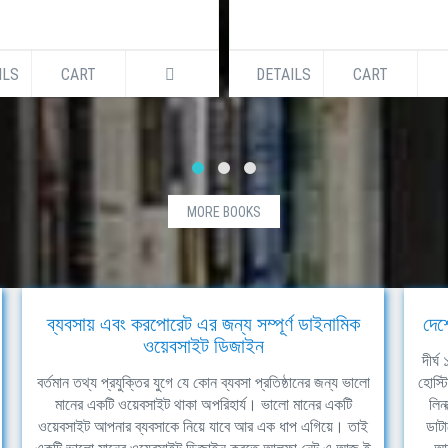
ILS
CART
DETAILS
CART
MORE BOOKS
ব্যবসায় এবং করপোরেট এর জন্য সম্পূর্ণ ডাইনামিক
দেশ
ওয়েবসাইট ডিজাইন
দীর্
বর্তমান তথ্য প্রযুক্তির যুগে যে কোন ব্যবসা প্রতিষ্ঠানের জন্য ভালো
হোস্ট
মানের একটি ওয়েবসাইট থাকা অপরিহার্য। ভালো মানের একটি
লিন
ওয়েবসাইট আপনার ব্যবসাকে নিয়ে যাবে আর এক ধাপ এগিয়ে। তাই
ডাটা