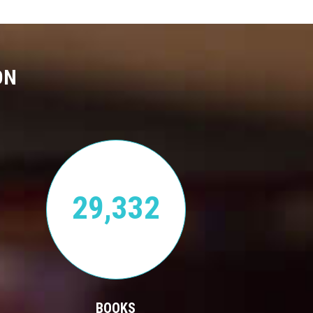
ON
29,332
BOOKS