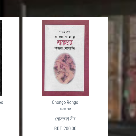
po
Onongo Rongo
অনঙ্গ রঙ্গ
মোস্তফা মীর
BDT 200.00