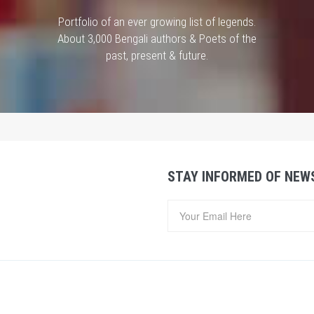
Portfolio of an ever growing list of legends.
About 3,000 Bengali authors & Poets of the
past, present & future.
STAY INFORMED OF NEW