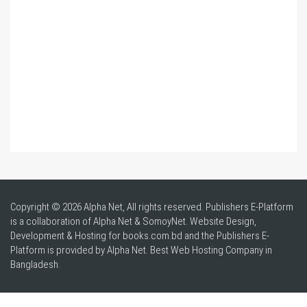
Copyright © 2026 Alpha Net, All rights reserved. Publishers E-Platform
is a collaboration of Alpha Net & SomoyNet.
Website Design
,
Development & Hosting for books.com.bd and the Publishers E-
Platform is provided by Alpha Net. Best
Web Hosting Company in
Bangladesh
.