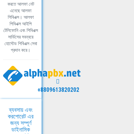
করতে আলফা নেট
এনেছে আলফা
পিবিএক্স। আলফা
পিবিএক্স আইপি
টেলিফোনি এবং পিবিএক্স
সার্ভিসের সবন্বয়ে
হোস্টেড পিবিএক্স সেবা
প্রদান করে।
+8809613820202
ব্যবসায় এবং
করপোরেট এর
জন্য সম্পূর্ণ
ডাইনামিক