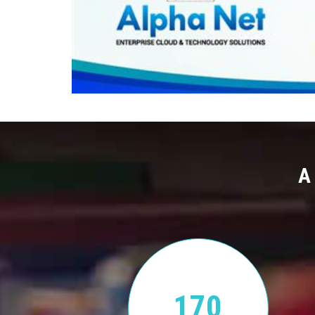
A
170