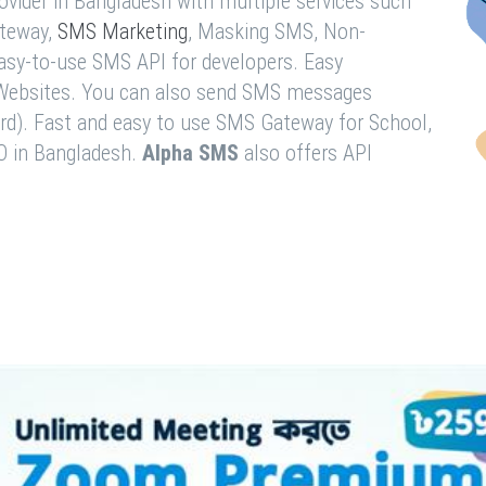
vider in Bangladesh with multiple services such
teway,
SMS Marketing
, Masking SMS, Non-
easy-to-use SMS API for developers. Easy
& Websites. You can also send SMS messages
rd). Fast and easy to use SMS Gateway for School,
O in Bangladesh.
Alpha SMS
also offers API