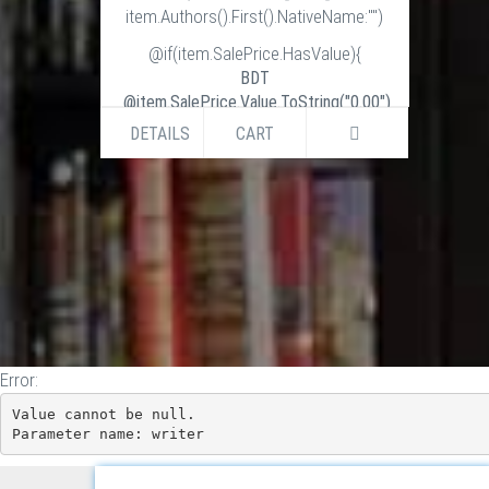
item.Authors().First().NativeName:"")
@if(item.SalePrice.HasValue){
BDT
@item.SalePrice.Value.ToString("0.00")
BDT
DETAILS
CART
@item.ListPrice.Value.ToString("0.00")
}else if (item.ListPrice.HasValue) {
BDT
@item.ListPrice.Value.ToString("0.00")
}
Error:
Value cannot be null.

Parameter name: writer