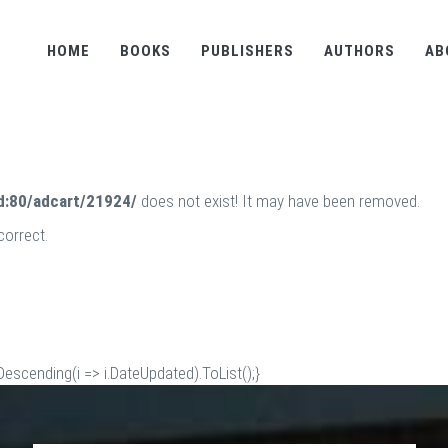
HOME
BOOKS
PUBLISHERS
AUTHORS
AB
d:80/adcart/21924/
does not exist! It may have been removed.
correct.
scending(i => i.DateUpdated).ToList();}