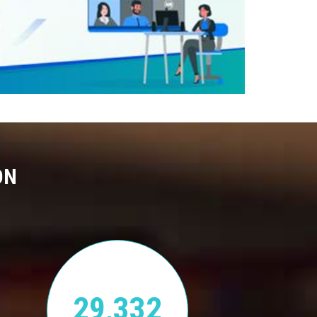
ON
29,332