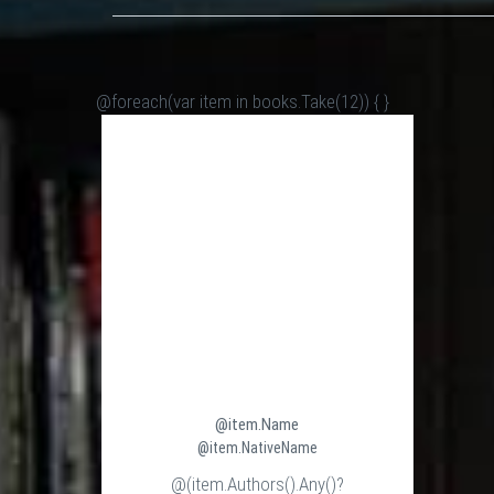
@foreach(var item in books.Take(12)) {
}
@item.Name
@item.NativeName
@(item.Authors().Any()?