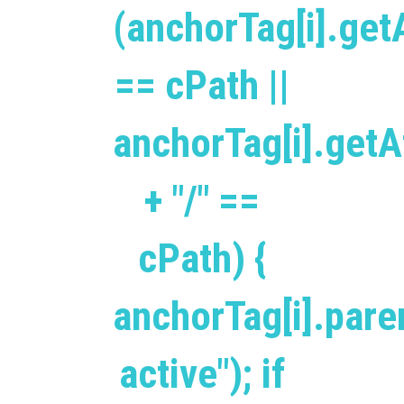
(anchorTag[i].getA
== cPath ||
anchorTag[i].getAt
+ "/" ==
cPath) {
anchorTag[i].pare
active"); if