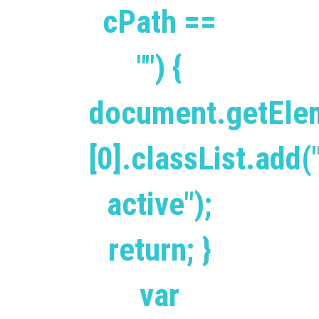
cPath ==
"") {
document.getEle
[0].classList.add(
active");
return; }
var