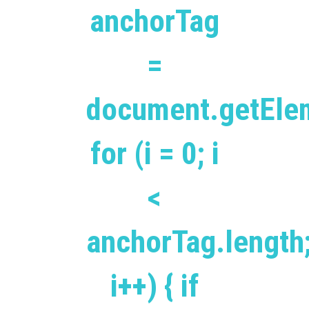
anchorTag
=
document.getEle
for (i = 0; i
<
anchorTag.length
i++) { if