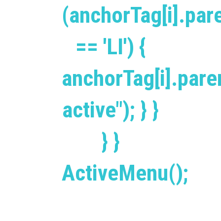
(anchorTag[i].pa
== 'LI') {
anchorTag[i].par
active"); } }
} }
ActiveMenu();