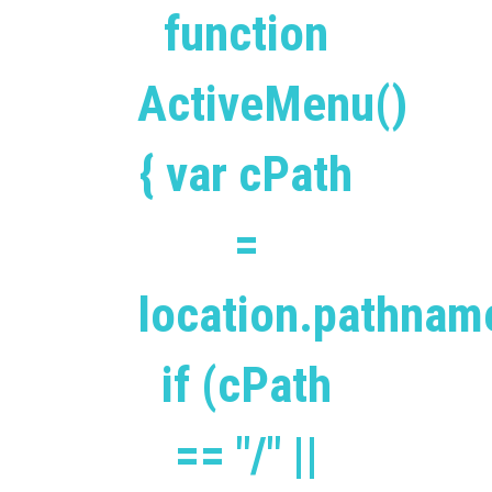
function
ActiveMenu()
{ var cPath
=
location.pathnam
if (cPath
== "/" ||