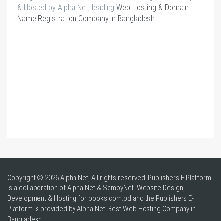
& Hosted by Alpha Net, leading
Web Hosting & Domain
Name Registration Company in Bangladesh
.
Copyright © 2026 Alpha Net, All rights reserved. Publishers E-Platform
is a collaboration of Alpha Net & SomoyNet.
Website Design
,
Development & Hosting for books.com.bd and the Publishers E-
Platform is provided by Alpha Net. Best
Web Hosting Company in
Bangladesh
.