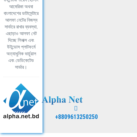
আমেরিকা অথবা
বাংলাদেশের ডাটাসেন্টারে
আলফা নেটের নিজস্ব
সার্ভারে রাখার ব্যবস্থা,
এছাড়াও আলফা নেট
দিচ্ছে লিনাক্স এবং
উইন্ডোস প্লাটফর্মে
অত্যাধুনিক ভার্চুয়াল
এবং ডেডিকেটেড
সার্ভার।
+8809613250250