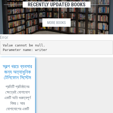
RECENTLY UPDATED BOOKS
MORE BOOKS
Error:
Value cannot be null.

Parameter name: writer
স্বল্প খরচে ব্যবসার
জন্য অত্যাধুনিক
টেলিফোন সিস্টেম
প্রতিটি প্রতিষ্ঠানের
ক্ষেত্রেই যোগাযোগ
একটি অতি গুরুত্বপূর্ণ
বিষয়। আর
যোগাযোগের একটি