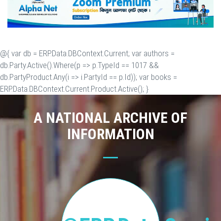
@{ var db = ERP.Data.DBContext.Current; var authors =
db.Party.Active().Where(p => p.TypeId == 1017 &&
db.PartyProduct.Any(i => i.PartyId == p.Id)); var books =
ERP.Data.DBContext.Current.Product.Active(); }
A NATIONAL ARCHIVE OF
INFORMATION