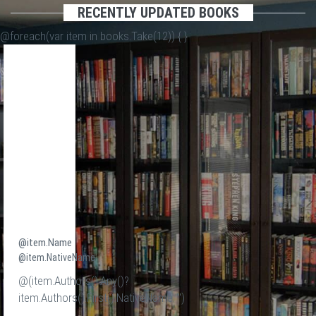
RECENTLY UPDATED BOOKS
@foreach(var item in books.Take(12)) {
}
@item.Name
@item.NativeName
@(item.Authors().Any()?
item.Authors().First().NativeName:"")