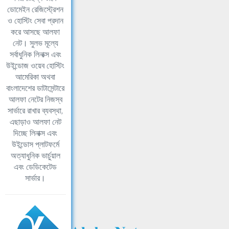
ডোমেইন রেজিস্ট্রেশন
ও হোস্টিং সেবা প্রদান
করে আসছে আলফা
নেট। সুলভ মূল্যে
সর্বাধুনিক লিনাক্স এবং
উইন্ডোজ ওয়েব হোস্টিং
আমেরিকা অথবা
বাংলাদেশের ডাটাসেন্টারে
আলফা নেটের নিজস্ব
সার্ভারে রাখার ব্যবস্থা,
এছাড়াও আলফা নেট
দিচ্ছে লিনাক্স এবং
উইন্ডোস প্লাটফর্মে
অত্যাধুনিক ভার্চুয়াল
এবং ডেডিকেটেড
সার্ভার।