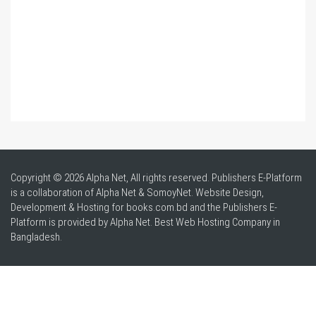
Copyright © 2026 Alpha Net, All rights reserved. Publishers E-Platform
is a collaboration of Alpha Net & SomoyNet.
Website Design
,
Development & Hosting for books.com.bd and the Publishers E-
Platform is provided by Alpha Net. Best
Web Hosting Company in
Bangladesh
.