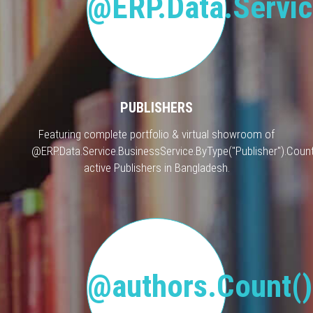
@ERP.Data.Servic
PUBLISHERS
Featuring complete portfolio & virtual showroom of
@ERP.Data.Service.BusinessService.ByType("Publisher").Count
active Publishers in Bangladesh.
@authors.Count()