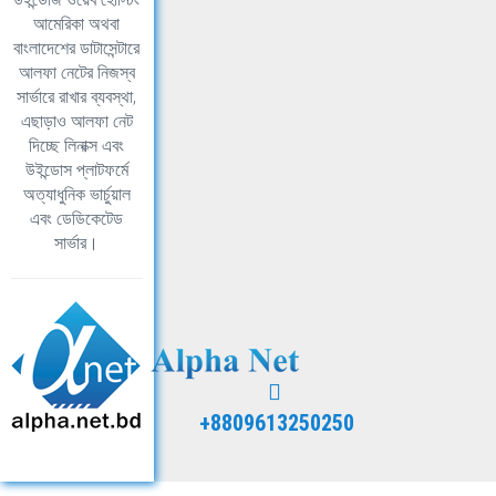
আমেরিকা অথবা
বাংলাদেশের ডাটাসেন্টারে
আলফা নেটের নিজস্ব
সার্ভারে রাখার ব্যবস্থা,
এছাড়াও আলফা নেট
দিচ্ছে লিনাক্স এবং
উইন্ডোস প্লাটফর্মে
অত্যাধুনিক ভার্চুয়াল
এবং ডেডিকেটেড
সার্ভার।
+8809613250250