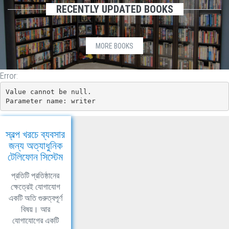
RECENTLY UPDATED BOOKS
MORE BOOKS
Error:
Value cannot be null.

Parameter name: writer
স্বল্প খরচে ব্যবসার
জন্য অত্যাধুনিক
টেলিফোন সিস্টেম
প্রতিটি প্রতিষ্ঠানের
ক্ষেত্রেই যোগাযোগ
একটি অতি গুরুত্বপূর্ণ
বিষয়। আর
যোগাযোগের একটি