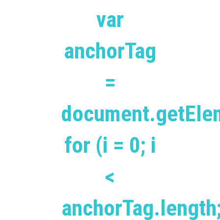
var
anchorTag
=
document.getEle
for (i = 0; i
<
anchorTag.length