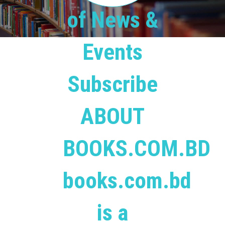
of News &
Events
Subscribe
ABOUT
BOOKS.COM.BD
books.com.bd
is a