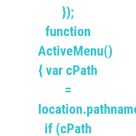
});
function
ActiveMenu()
{ var cPath
=
location.pathnam
if (cPath