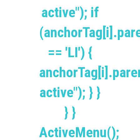
active"); if
(anchorTag[i].pa
== 'LI') {
anchorTag[i].par
active"); } }
} }
ActiveMenu();