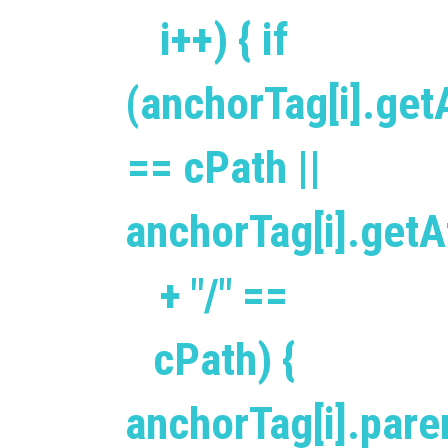
i++) { if
(anchorTag[i].getA
== cPath ||
anchorTag[i].getAt
+ "/" ==
cPath) {
anchorTag[i].pare