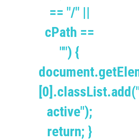
== "/" ||
cPath ==
"") {
document.getEle
[0].classList.add(
active");
return; }