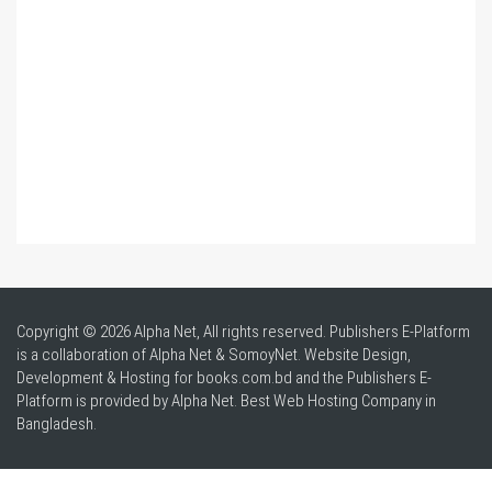
Copyright © 2026 Alpha Net, All rights reserved. Publishers E-Platform
is a collaboration of Alpha Net & SomoyNet.
Website Design
,
Development & Hosting for books.com.bd and the Publishers E-
Platform is provided by Alpha Net. Best
Web Hosting Company in
Bangladesh
.