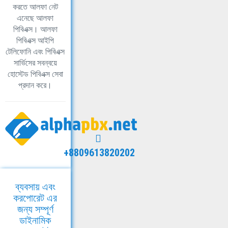
করতে আলফা নেট
এনেছে আলফা
পিবিএক্স। আলফা
পিবিএক্স আইপি
টেলিফোনি এবং পিবিএক্স
সার্ভিসের সবন্বয়ে
হোস্টেড পিবিএক্স সেবা
প্রদান করে।
+8809613820202
ব্যবসায় এবং
করপোরেট এর
জন্য সম্পূর্ণ
ডাইনামিক