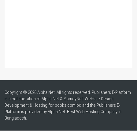
Copyright © 2026 Alpha Net, All rights reserved. Publishers E-Platform
is a collaboration of Alpha Net & SomoyNet.
Website Design
,
Development & Hosting for books.com.bd and the Publishers E-
Platform is provided by Alpha Net. Best
Web Hosting Company in
Bangladesh
.