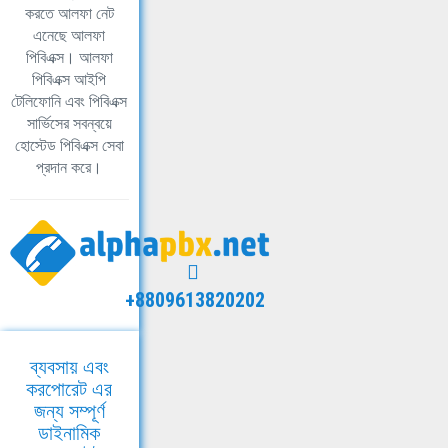
করতে আলফা নেট
এনেছে আলফা
পিবিএক্স। আলফা
পিবিএক্স আইপি
টেলিফোনি এবং পিবিএক্স
সার্ভিসের সবন্বয়ে
হোস্টেড পিবিএক্স সেবা
প্রদান করে।
+8809613820202
ব্যবসায় এবং
করপোরেট এর
জন্য সম্পূর্ণ
ডাইনামিক