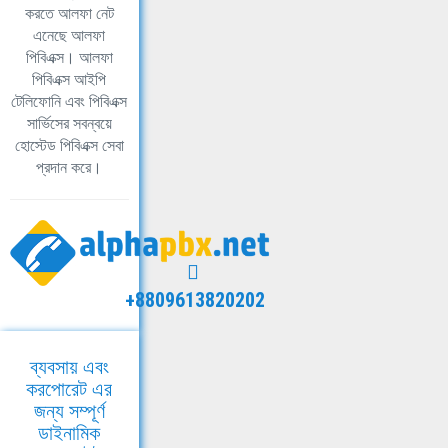
করতে আলফা নেট
এনেছে আলফা
পিবিএক্স। আলফা
পিবিএক্স আইপি
টেলিফোনি এবং পিবিএক্স
সার্ভিসের সবন্বয়ে
হোস্টেড পিবিএক্স সেবা
প্রদান করে।
+8809613820202
ব্যবসায় এবং
করপোরেট এর
জন্য সম্পূর্ণ
ডাইনামিক