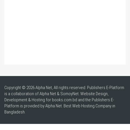
Copyright © 2026 Alpha Net, All rights reserved. Publishers E-Platform
is a collaboration of Alpha Net & SomoyNet.
Website Design
,
Development & Hosting for books.com.bd and the Publishers E-
Platform is provided by Alpha Net. Best
Web Hosting Company in
Bangladesh
.